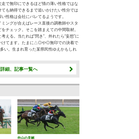
次走で無印にできるほど情の薄い性格ではな
けても納得できるまで追いかけたい性分では
深い性格は会社にバレてるようです。
ミングが合えばレース直後の調教師やスタ
どをチェック。そこを踏まえての中間取材。
考える。当たれば“閃き”、外れたら“妄想”に
かけてます。たまに△◎や◎無印での決着で
も多い。生まれ育った某県民性ゆえかもしれ
者詳細、記事一覧へ
外山の見解