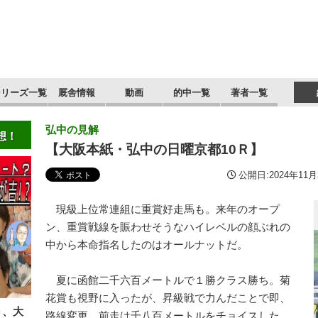
シリーズ一覧
厩舎情報
動画
的中一覧
著者一覧
弘中の見解
想！
【大阪本紙・弘中の日曜京都10Ｒ】
公開日:2024年11月3
現級上位常連組に重賞好走馬も。来年のオープ
ン、重賞戦線を賑わせそうなハイレベルの顔ぶれの
中から本命指名したのはオールナットだ。
夏に函館二千六百メートルで１勝クラス勝ち。菊
花賞も視野に入ったが、昇級戦で力んだことで即、
Ｄ、大
路線変更。前走は千八百メートルをチョイスした。