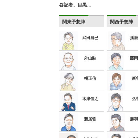
谷記者、目黒…
関東予想陣
関西予想陣
武田昌已
播磨
外山勲
藤岡
橘正信
新
木津信之
弘
新居哲
勝羽