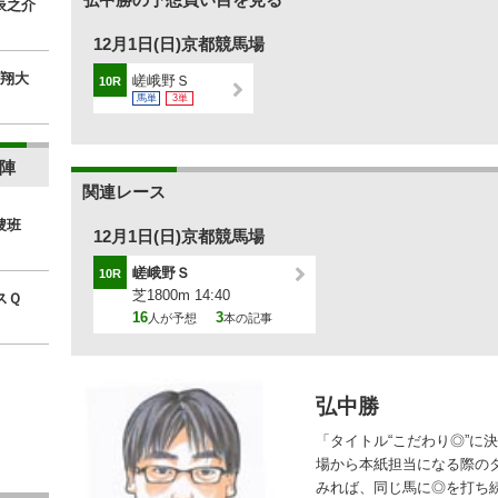
辰之介
12月1日(日)京都競馬場
翔大
嵯峨野Ｓ
10R
馬単
3単
陣
関連レース
捜班
12月1日(日)京都競馬場
嵯峨野Ｓ
10R
芝1800m 14:40
スＱ
16
3
人が予想
本の記事
弘中勝
「タイトル“こだわり◎”に
場から本紙担当になる際のタ
みれば、同じ馬に◎を打ち