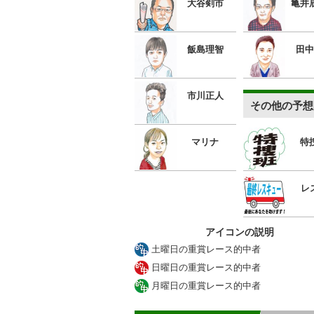
大谷剣市
亀井
飯島理智
田中
市川正人
その他の予想
マリナ
特
レ
アイコンの説明
土曜日の重賞レース的中者
日曜日の重賞レース的中者
月曜日の重賞レース的中者