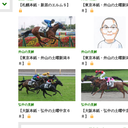
【札幌本紙・新居のエルムＳ】
【東京本紙・外山の土曜新
Ｒ】
外山の見解
外山の見解
【東京本紙・外山の土曜新潟８
【東京本紙・外山の土曜新潟
Ｒ】
Ｒ】
弘中の見解
弘中の見解
【大阪本紙・弘中の土曜中京６
【大阪本紙・弘中の土曜中
Ｒ】
Ｒ】