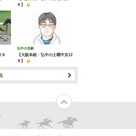
Ｒ】
弘中の見解
京８
【大阪本紙・弘中の土曜中京12
Ｒ】
る
せ