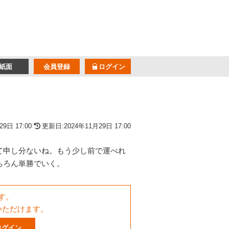
紙面
会員登録
ログイン
9日 17:00
更新日:2024年11月29日 17:00
て申し分ないね。もう少し前で運べれ
ちろん単勝でいく。
す。
いただけます。
ログイン