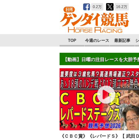
0.2万
16.2万
TOP
今週のレース
最新記事
【動画】日曜の注目レースを大胆予
《ＣＢＣ賞》《レパードＳ》【 武田