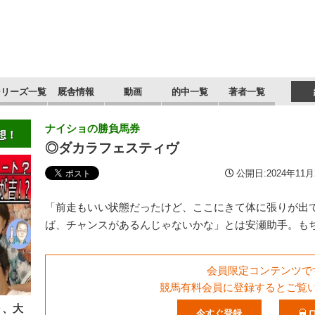
シリーズ一覧
厩舎情報
動画
的中一覧
著者一覧
ナイショの勝負馬券
想！
◎ダカラフェスティヴ
公開日:2024年11月2
「前走もいい状態だったけど、ここにきて体に張りが出
ば、チャンスがあるんじゃないかな」とは安瀬助手。も
会員限定コンテンツで
競馬有料会員に登録するとご覧
Ｄ、大
今すぐ登録