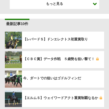
もっと見る
最新記事10件
【レパードＳ】ドンエレクトス初重賞取り
【ＣＢＣ賞】データ作戦 ５歳勢を狙い撃て！
今、ダートでの狙いはゴドルフィンだ
【エルムＳ】ウェイワードアクト重賞制覇なるか