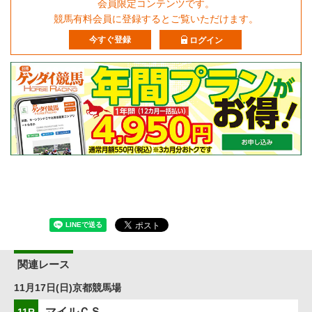
会員限定コンテンツです。
競馬有料会員に登録するとご覧いただけます。
今すぐ登録
ログイン
関連レース
11月17日(日)京都競馬場
マイルＣＳ
11R