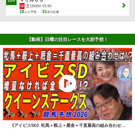
GI
芝1600m 15:40
16
31
人が予想
本の記事
【動画】日曜の注目レースを大胆予想！
《アイビスSD》牝馬＋鞍上＋厩舎＝千直最高の組み合わせ…