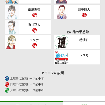
飯島理智
田中翔大
市川正人
その他の予想陣
マリナ
特捜班
レスＱ
アイコンの説明
土曜日の重賞レース的中者
日曜日の重賞レース的中者
月曜日の重賞レース的中者