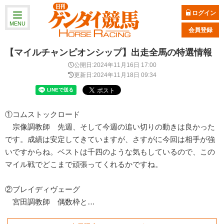
ログイン
MENU
会員登録
【マイルチャンピオンシップ】出走全馬の特選情報
公開日:2024年11月16日 17:00
更新日:2024年11月18日 09:34
①コムストックロード
宗像調教師 先週、そして今週の追い切りの動きは良かった
です。成績は安定してきていますが、さすがに今回は相手が強
いですからね。ベストは千四のような気もしているので、この
マイル戦でどこまで頑張ってくれるかですね。
②ブレイディヴェーグ
宮田調教師 偶数枠と…