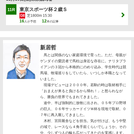
東京スポーツ杯２歳Ｓ
11R
GII
芝1800m 15:30
16
12
人が予想
本の記事
新居哲
馬とは関係のない家庭環境で育った。ただ、母親が
ゲンダイの愛読者で馬柱は身近な存在に。ナリタブラ
イアンの３冠から本格的にのめり込み、学生時代は競
馬場、牧場巡りをしていたら、いつしか本職となって
いました。
現場デビューは２０００年。若駒の時は取材相手に
「おまえが来ると負けるから帰れ！」と怒られなが
ら、勝負の世界でもまれてきました。
途中、半ば強制的に放牧に出され、０５年プロ野球
の巨人、０６年サッカードイツＷ杯を現地で取材。０
７年に再入厩してきました。
木村、宮田厩舎などを担当。気が付けば、もう中堅
の域で、レースなら４角手前くらいでしょうか。その
分、少しずつ人の輪も広がってきたのを実感します。