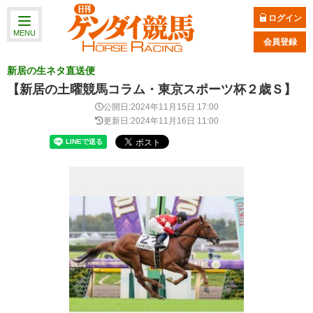
ログイン
MENU
会員登録
新居の生ネタ直送便
【新居の土曜競馬コラム・東京スポーツ杯２歳Ｓ】
公開日:2024年11月15日 17:00
更新日:2024年11月16日 11:00