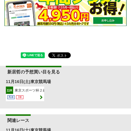
新居哲の予想買い目を見る
11月16日(土)東京競馬場
東京スポーツ杯２歳Ｓ
11R
馬単
3単
関連レース
11月16日(土)東京競馬場