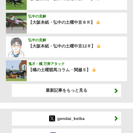
弘中の見解
【大阪本紙・弘中の土曜中京８Ｒ】
弘中の見解
【大阪本紙・弘中の土曜中京12Ｒ】
鬼才・橘 万券アタック
【橘の土曜競馬コラム・関越Ｓ】
最新記事をもっと見る
gendai_keiba