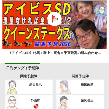
《アイビスSD》牝馬＋鞍上＋厩舎＝千直最高の組み合わせ…
日刊ゲンダイ予想陣
関東予想陣
関西予想陣
武田昌已
播磨政勝
外山勲
藤岡信三