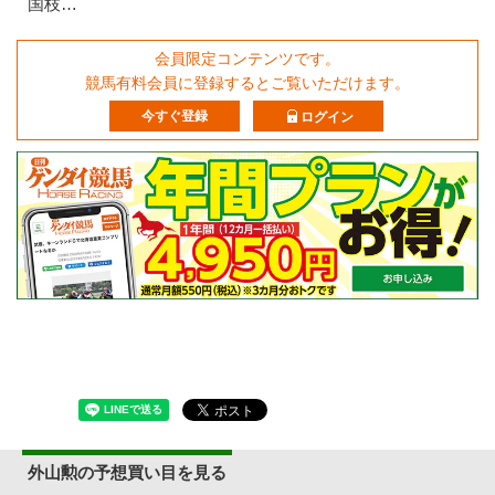
国枝…
会員限定コンテンツです。
競馬有料会員に登録するとご覧いただけます。
今すぐ登録
ログイン
外山勲の予想買い目を見る