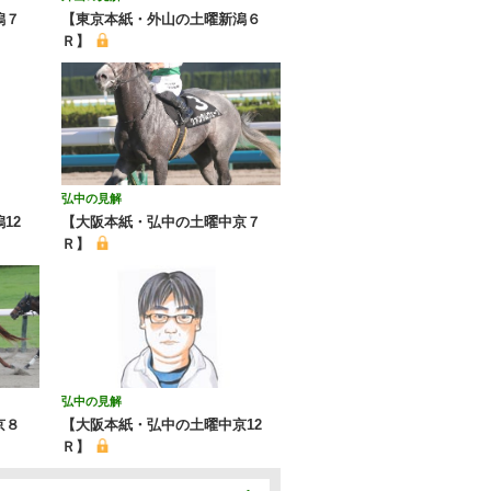
潟７
【東京本紙・外山の土曜新潟６
Ｒ】
弘中の見解
12
【大阪本紙・弘中の土曜中京７
Ｒ】
弘中の見解
京８
【大阪本紙・弘中の土曜中京12
Ｒ】