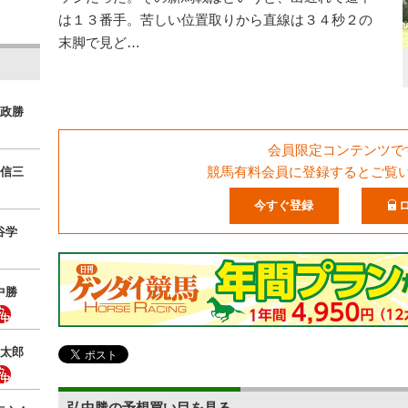
は１３番手。苦しい位置取りから直線は３４秒２の
末脚で見ど…
政勝
会員限定コンテンツで
競馬有料会員に登録するとご覧
信三
今すぐ登録
谷学
中勝
太郎
弘中勝の予想買い目を見る