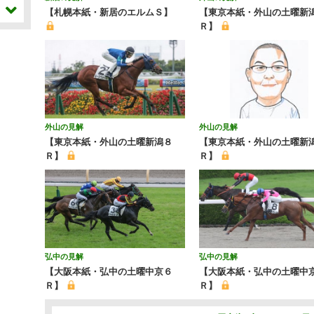
【札幌本紙・新居のエルムＳ】
【東京本紙・外山の土曜新
Ｒ】
外山の見解
外山の見解
【東京本紙・外山の土曜新潟８
【東京本紙・外山の土曜新潟
Ｒ】
Ｒ】
弘中の見解
弘中の見解
【大阪本紙・弘中の土曜中京６
【大阪本紙・弘中の土曜中
Ｒ】
Ｒ】