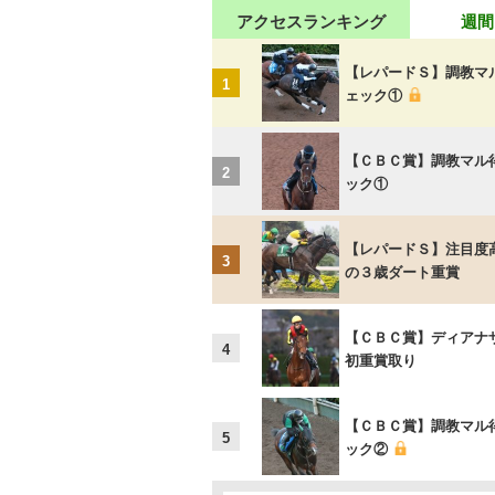
アクセスランキング
週間
【レパードＳ】調教マ
1
ェック①
【ＣＢＣ賞】調教マル
2
ック①
【レパードＳ】注目度
3
の３歳ダート重賞
【ＣＢＣ賞】ディアナ
4
初重賞取り
【ＣＢＣ賞】調教マル
5
ック②