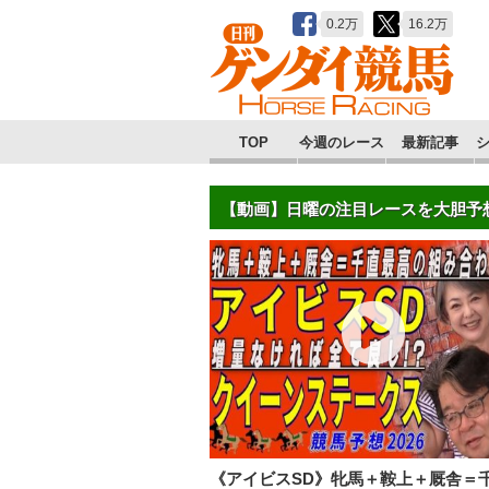
0.2万
16.2万
TOP
今週のレース
最新記事
【動画】日曜の注目レースを大胆予
《アイビスSD》牝馬＋鞍上＋厩舎＝