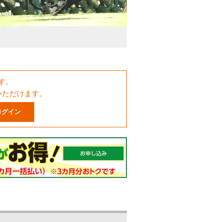
す。
いただけます。
ログイン