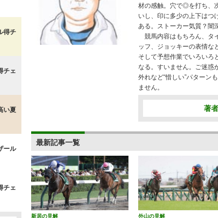
材の感触。穴で◎を打ち、
いし、印に多少の上下はつ
ある。ストーカー気質？闇
ル得チ
競馬内容はもちろん、タイ
ッフ、ジョッキーの表情な
そして予想作業でいろいろと
なる。すいません。ご迷惑
得チェ
外れなど“惜しい”パターン
ません。
著
高い夏
最新記事一覧
ザール
得チェ
新居の見解
外山の見解