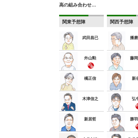
高の組み合わせ…
関東予想陣
関西予想陣
武田昌已
播磨
外山勲
藤岡
橘正信
新
木津信之
弘
新居哲
勝羽