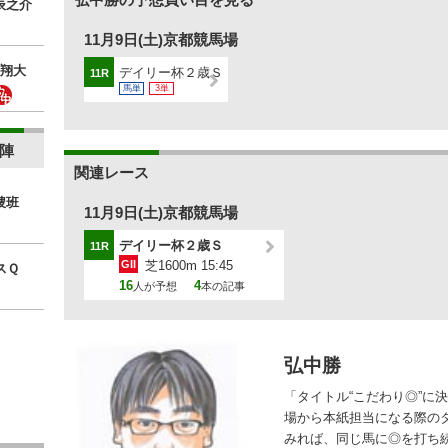
辰之介
11月9日(土)京都競馬場
翔大
デイリー杯２歳Ｓ
11R
馬単
3単
陣
関連レース
捜班
11月9日(土)京都競馬場
デイリー杯２歳Ｓ
11R
GII
芝1600m 15:45
スＱ
16
4
人が予想
本の記事
弘中勝
「タイトル“こだわり◎”に
場から本紙担当になる際のタ
みれば、同じ馬に◎を打ち