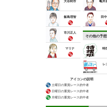
大谷剣市
亀井
飯島理智
田中
市川正人
その他の予想
マリナ
特
レ
アイコンの説明
土曜日の重賞レース的中者
日曜日の重賞レース的中者
月曜日の重賞レース的中者