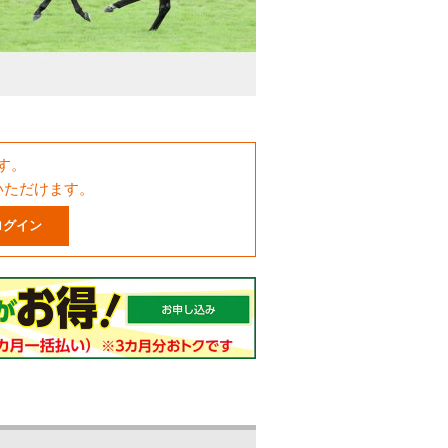
す。
いただけます。
ログイン