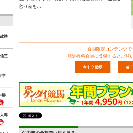
秒０差を…
政勝
会員限定コンテンツで
競馬有料会員に登録するとご覧
信三
今すぐ登録
谷学
中勝
太郎
弘中勝の予想買い目を見る