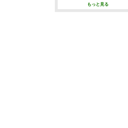
もっと見る