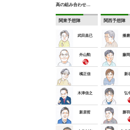
高の組み合わせ…
関東予想陣
関西予想陣
武田昌已
播磨
外山勲
藤岡
橘正信
新
木津信之
弘
新居哲
勝羽