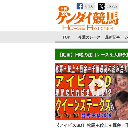
0.2万
16.2万
TOP
今週のレース
最新記事
【動画】日曜の注目レースを大胆予
《アイビスSD》牝馬＋鞍上＋厩舎＝