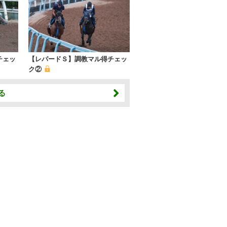
チェッ
【レパードＳ】調教マル得チェッ
ク②
る