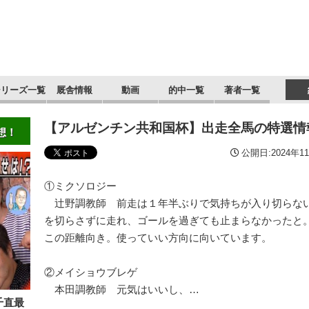
シリーズ一覧
厩舎情報
動画
的中一覧
著者一覧
【アルゼンチン共和国杯】出走全馬の特選情
想！
公開日:2024年11
①ミクソロジー
辻野調教師 前走は１年半ぶりで気持ちが入り切らな
を切らさずに走れ、ゴールを過ぎても止まらなかったと
この距離向き。使っていい方向に向いています。
②メイショウブレゲ
本田調教師 元気はいいし、…
千直最