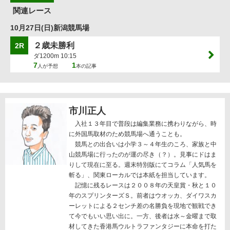
関連レース
10月27日(日)新潟競馬場
２歳未勝利
2R
ダ1200m 10:15
7
1
人が予想
本の記事
市川正人
入社１３年目で普段は編集業務に携わりながら、時
に外国馬取材のため競馬場へ通うことも。
競馬との出合いは小学３～４年生のころ、家族と中
山競馬場に行ったのが運の尽き（？）。見事にドはま
りして現在に至る。週末特別版にてコラム「人気馬を
斬る」、関東ローカルでは本紙を担当しています。
記憶に残るレースは２００８年の天皇賞・秋と１０
年のスプリンターズＳ。前者はウオッカ、ダイワスカ
ーレットによる２センチ差の名勝負を現地で観戦でき
て今でもいい思い出に。一方、後者は水～金曜まで取
材してきた香港馬ウルトラファンタジーに本命を打た