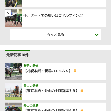
5
今、ダートでの狙いはゴドルフィンだ
もっと見る
最新記事10件
新居の見解
【札幌本紙・新居のエルムＳ】
外山の見解
【東京本紙・外山の土曜新潟７Ｒ】
外山の見解
【東京本紙・外山の土曜新潟６Ｒ】