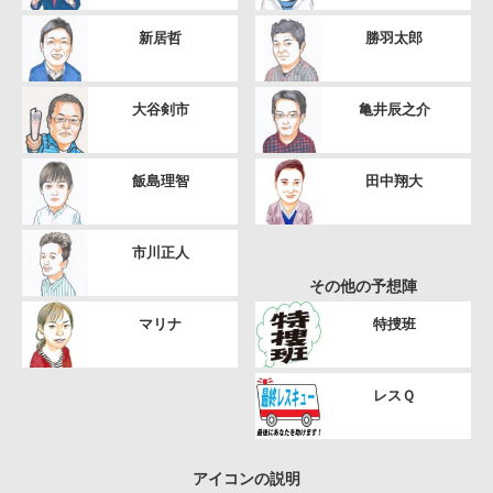
新居哲
勝羽太郎
大谷剣市
亀井辰之介
飯島理智
田中翔大
市川正人
その他の予想陣
マリナ
特捜班
レスＱ
アイコンの説明