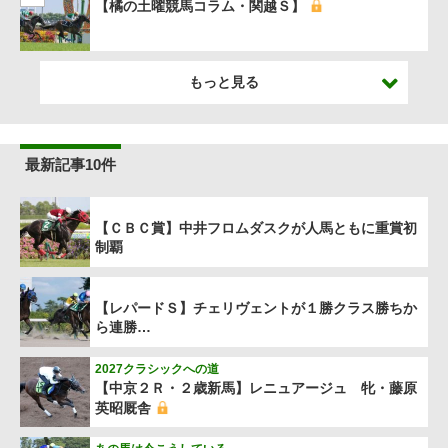
【橘の土曜競馬コラム・関越Ｓ】
もっと見る
最新記事10件
【ＣＢＣ賞】中井フロムダスクが人馬ともに重賞初
制覇
【レパードＳ】チェリヴェントが１勝クラス勝ちか
ら連勝…
2027クラシックへの道
【中京２Ｒ・２歳新馬】レニュアージュ 牝・藤原
英昭厩舎