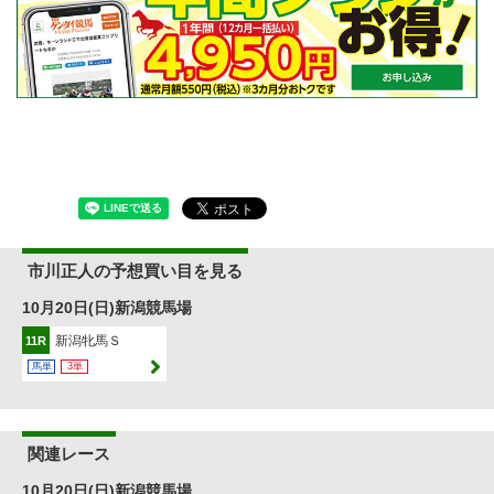
市川正人の予想買い目を見る
10月20日(日)新潟競馬場
新潟牝馬Ｓ
11R
馬単
3単
関連レース
10月20日(日)新潟競馬場