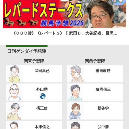
《ＣＢＣ賞》《レパードＳ》【 武田Ｄ、大谷記者、目黒…
日刊ゲンダイ予想陣
関東予想陣
関西予想陣
武田昌已
播磨政勝
外山勲
藤岡信三
橘正信
新谷学
木津信之
弘中勝