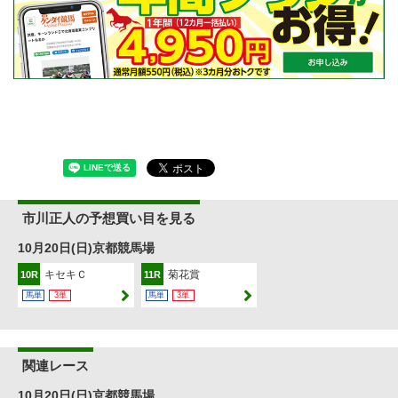
市川正人の予想買い目を見る
10月20日(日)京都競馬場
キセキＣ
菊花賞
10R
11R
馬単
3単
馬単
3単
関連レース
10月20日(日)京都競馬場