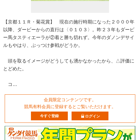
【京都１１Ｒ・菊花賞】 現在の施行時期になった２０００年
以降、ダービーからの直行は〈０１０３〉。昨２３年もダービ
ー馬タスティエーラが②着と勝ち切れず。今年のダノンデサイ
ルもやはり、ぶっつけ参戦がどうか。
頭を取るイメージがどうしても湧かなかったから、△評価に
とどめた。
コ…
会員限定コンテンツです。
競馬有料会員に登録するとご覧いただけます。
今すぐ登録
ログイン