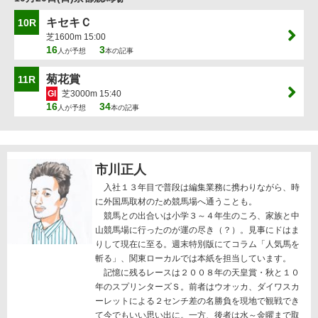
キセキＣ
10R
芝1600m 15:00
16
3
人が予想
本の記事
菊花賞
11R
GI
芝3000m 15:40
16
34
人が予想
本の記事
市川正人
入社１３年目で普段は編集業務に携わりながら、時
に外国馬取材のため競馬場へ通うことも。
競馬との出合いは小学３～４年生のころ、家族と中
山競馬場に行ったのが運の尽き（？）。見事にドはま
りして現在に至る。週末特別版にてコラム「人気馬を
斬る」、関東ローカルでは本紙を担当しています。
記憶に残るレースは２００８年の天皇賞・秋と１０
年のスプリンターズＳ。前者はウオッカ、ダイワスカ
ーレットによる２センチ差の名勝負を現地で観戦でき
て今でもいい思い出に。一方、後者は水～金曜まで取