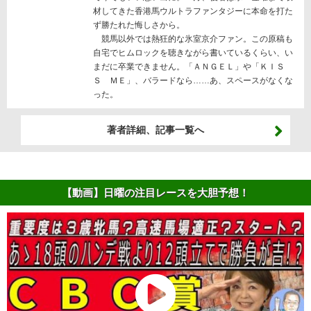
材してきた香港馬ウルトラファンタジーに本命を打た
ず勝たれた悔しさから。
競馬以外では熱狂的な氷室京介ファン。この原稿も
自宅でヒムロックを聴きながら書いているくらい、い
まだに卒業できません。「ＡＮＧＥＬ」や「ＫＩＳ
Ｓ ＭＥ」、バラードなら……あ、スペースがなくな
った。
著者詳細、記事一覧へ
【動画】日曜の注目レースを大胆予想！