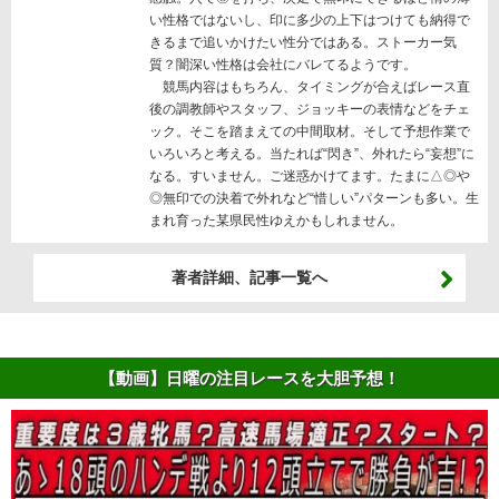
い性格ではないし、印に多少の上下はつけても納得で
きるまで追いかけたい性分ではある。ストーカー気
質？闇深い性格は会社にバレてるようです。
競馬内容はもちろん、タイミングが合えばレース直
後の調教師やスタッフ、ジョッキーの表情などをチェ
ック。そこを踏まえての中間取材。そして予想作業で
いろいろと考える。当たれば“閃き”、外れたら“妄想”に
なる。すいません。ご迷惑かけてます。たまに△◎や
◎無印での決着で外れなど“惜しい”パターンも多い。生
まれ育った某県民性ゆえかもしれません。
著者詳細、記事一覧へ
【動画】日曜の注目レースを大胆予想！