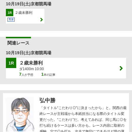
10月19日(土)京都競馬場
２歳未勝利
1R
馬単
関連レース
10月19日(土)京都競馬場
２歳未勝利
1R
ダ1400m 10:00
7
1
人が予想
本の記事
弘中勝
「タイトル“こだわり◎”に決まったから」と。関西の最
終レースが主戦場から本紙担当になる際のタイトル変
更だった。“こだわり”だ。考えてみれば、同じ馬に◎を
打ち続けるケースは多い方かも。レース内容に取材の
感触。穴で◎を打ち、次走で無印にできるほど情の薄