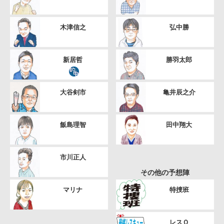
木津信之
弘中勝
新居哲
勝羽太郎
大谷剣市
亀井辰之介
飯島理智
田中翔大
市川正人
その他の予想陣
マリナ
特捜班
レスＱ