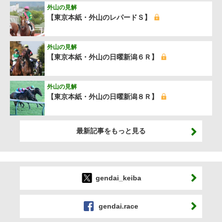
外山の見解
【東京本紙・外山のレパードＳ】
外山の見解
【東京本紙・外山の日曜新潟６Ｒ】
外山の見解
【東京本紙・外山の日曜新潟８Ｒ】
最新記事をもっと見る
gendai_keiba
gendai.race