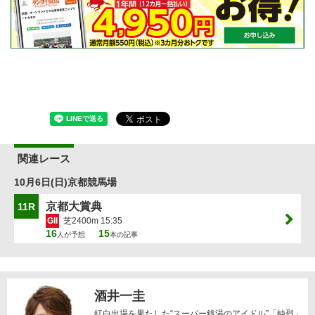
関連レース
10月6日(日)京都競馬場
京都大賞典
11R
GII
芝2400m 15:35
16
15
人が予想
本の記事
酒井一圭
紅白出場を果たした“スーパー銭湯のアイドル”「純烈」