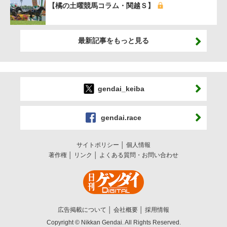
【橘の土曜競馬コラム・関越Ｓ】
最新記事をもっと見る
gendai_keiba
gendai.race
サイトポリシー
個人情報
著作権
リンク
よくある質問・お問い合わせ
広告掲載について
会社概要
採用情報
Copyright © Nikkan Gendai. All Rights Reserved.