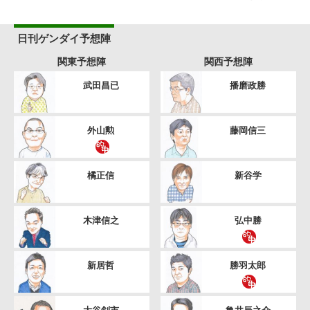
日刊ゲンダイ予想陣
関東予想陣
関西予想陣
武田昌已
播磨政勝
外山勲
藤岡信三
橘正信
新谷学
木津信之
弘中勝
新居哲
勝羽太郎