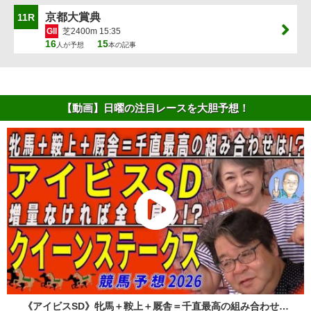
京都大賞典
11R
GII
芝2400m 15:35
16
15
人が予想
本の記事
【動画】日曜の注目レースを大胆予想！
《アイビスSD》牝馬＋鞍上＋厩舎＝千直最高の組み合わせ…