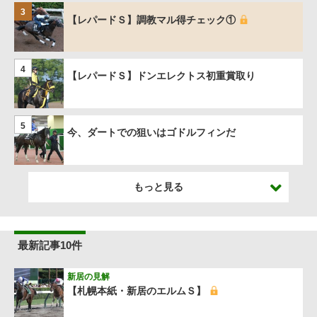
3
【レパードＳ】調教マル得チェック①
4
【レパードＳ】ドンエレクトス初重賞取り
5
今、ダートでの狙いはゴドルフィンだ
もっと見る
最新記事10件
新居の見解
【札幌本紙・新居のエルムＳ】