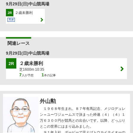
9月29日(日)中山競馬場
２歳未勝利
2R
馬単
関連レース
9月29日(日)中山競馬場
２歳未勝利
2R
芝1600m 10:35
7
1
人が予想
本の記事
外山勲
１９６８年生まれ。８７年有馬記念、メジロデュレ
ン＝ユーワジェームスで決まった枠連（４）（４）１
万６３００円が競馬との出合いです。以降、どっぷり
とこの世界にはまり込みました。
９１年入社。ダービーで言えばトウカイテイオーの