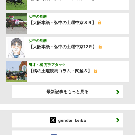
弘中の見解
【大阪本紙・弘中の土曜中京８Ｒ】
弘中の見解
【大阪本紙・弘中の土曜中京12Ｒ】
鬼才・橘 万券アタック
【橘の土曜競馬コラム・関越Ｓ】
最新記事をもっと見る
gendai_keiba