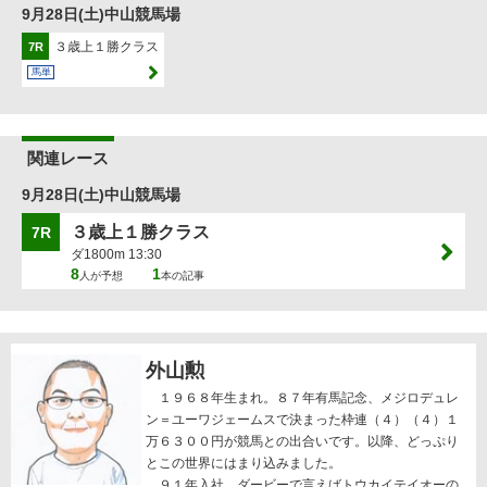
9月28日(土)中山競馬場
３歳上１勝クラス
7R
馬単
関連レース
9月28日(土)中山競馬場
３歳上１勝クラス
7R
ダ1800m 13:30
8
1
人が予想
本の記事
外山勲
１９６８年生まれ。８７年有馬記念、メジロデュレ
ン＝ユーワジェームスで決まった枠連（４）（４）１
万６３００円が競馬との出合いです。以降、どっぷり
とこの世界にはまり込みました。
９１年入社。ダービーで言えばトウカイテイオーの