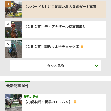
3
【レパードＳ】注目度高い夏の３歳ダート重賞
4
【ＣＢＣ賞】ディアナザール初重賞取り
5
【ＣＢＣ賞】調教マル得チェック②
もっと見る
最新記事10件
新居の見解
【札幌本紙・新居のエルムＳ】