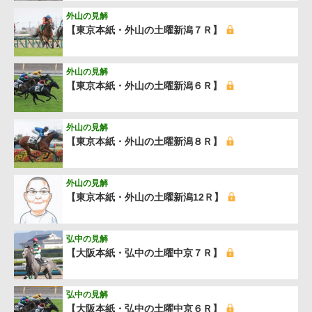
外山の見解
【東京本紙・外山の土曜新潟７Ｒ】
外山の見解
【東京本紙・外山の土曜新潟６Ｒ】
外山の見解
【東京本紙・外山の土曜新潟８Ｒ】
外山の見解
【東京本紙・外山の土曜新潟12Ｒ】
弘中の見解
【大阪本紙・弘中の土曜中京７Ｒ】
弘中の見解
【大阪本紙・弘中の土曜中京６Ｒ】