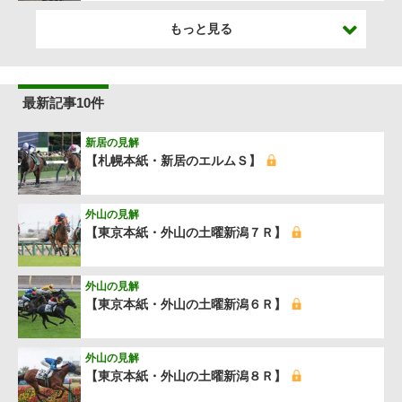
もっと見る
最新記事10件
新居の見解
【札幌本紙・新居のエルムＳ】
外山の見解
【東京本紙・外山の土曜新潟７Ｒ】
外山の見解
【東京本紙・外山の土曜新潟６Ｒ】
外山の見解
【東京本紙・外山の土曜新潟８Ｒ】