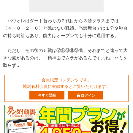
パウオレはダート替わりの２戦目から３勝クラスまでは
〈４・０・２・０〉と隙のない戦績。当該舞台では１分９秒台
の持ち時計もあり、能力はオープンでも十分に通用する。
ただし、その後の５戦は②⑬③⑪③着。それまでと違って大
きな波があるのは、「精神面でムラがあるんですよね。ハミを
取らず…
会員限定コンテンツです。
競馬有料会員に登録するとご覧いただけます。
今すぐ登録
ログイン