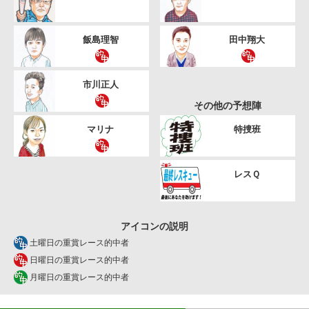
飯島理智
田中翔大
市川正人
その他の予想陣
マリナ
特捜班
レスＱ
アイコンの説明
土曜日の重賞レース的中者
日曜日の重賞レース的中者
月曜日の重賞レース的中者