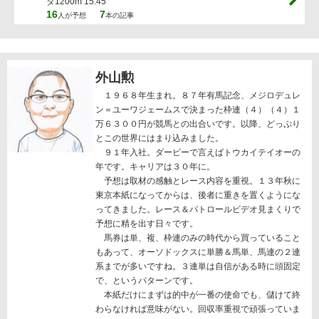
ダ1200m 15:45
16
7
人が予想
本の記事
外山勲
１９６８年生まれ。８７年有馬記念、メジロデュレ
ン＝ユーワジェームスで決まった枠連（４）（４）１
万６３００円が競馬との出合いです。以降、どっぷり
とこの世界にはまり込みました。
９１年入社。ダービーで言えばトウカイテイオーの
年です。キャリアは３０年に。
予想は取材の感触とレース内容を重視。１３年秋に
東京本紙になってからは、後者に重きを置くようにな
ってきました。レース＆パトロールビデオ見まくりで
予想に精を出す日々です。
馬券は単、複、枠連のみの時代から買っていること
もあって、オーソドックスに単勝＆馬単、馬連の２連
系までが多いですね。３連単は自信がある時に頭固定
で、というパターンです。
本紙だけにまずは的中が一番の使命でも、儲けて終
わらなければ意味がない。回収率重視で頑張っていま