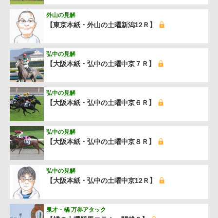
外山の見解
【東京本紙・外山の土曜新潟12Ｒ】
弘中の見解
【大阪本紙・弘中の土曜中京７Ｒ】
弘中の見解
【大阪本紙・弘中の土曜中京６Ｒ】
弘中の見解
【大阪本紙・弘中の土曜中京８Ｒ】
弘中の見解
【大阪本紙・弘中の土曜中京12Ｒ】
鬼才・橘 万券アタック