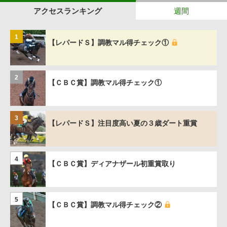
アクセスランキング
週間
1
【レパードＳ】調教マル得チェック①
2
【ＣＢＣ賞】調教マル得チェック①
3
【レパードＳ】注目度高い夏の３歳ダート重賞
4
【ＣＢＣ賞】ディアナザール初重賞取り
5
【ＣＢＣ賞】調教マル得チェック②