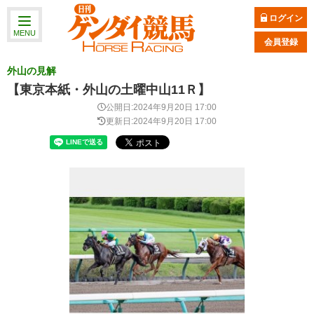
ログイン
MENU
会員登録
外山の見解
【東京本紙・外山の土曜中山11Ｒ】
公開日:2024年9月20日 17:00
更新日:2024年9月20日 17:00