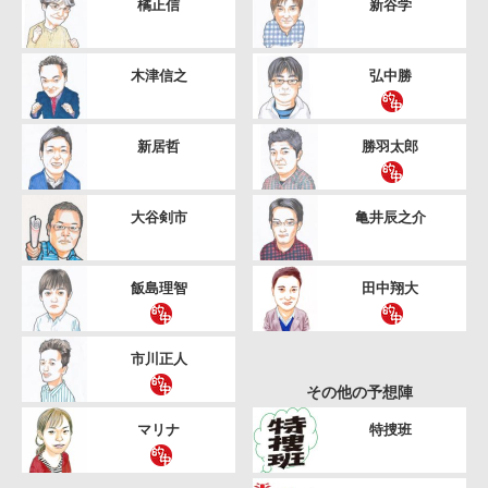
橘正信
新谷学
木津信之
弘中勝
新居哲
勝羽太郎
大谷剣市
亀井辰之介
飯島理智
田中翔大
市川正人
その他の予想陣
マリナ
特捜班