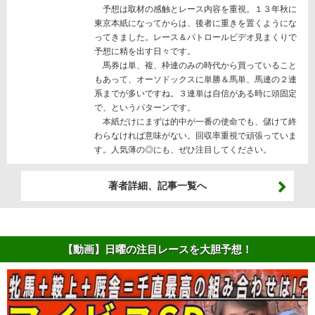
予想は取材の感触とレース内容を重視。１３年秋に
東京本紙になってからは、後者に重きを置くようにな
ってきました。レース＆パトロールビデオ見まくりで
予想に精を出す日々です。
馬券は単、複、枠連のみの時代から買っていること
もあって、オーソドックスに単勝＆馬単、馬連の２連
系までが多いですね。３連単は自信がある時に頭固定
で、というパターンです。
本紙だけにまずは的中が一番の使命でも、儲けて終
わらなければ意味がない。回収率重視で頑張っていま
す。人気薄の◎にも、ぜひ注目してください。
著者詳細、記事一覧へ
【動画】日曜の注目レースを大胆予想！