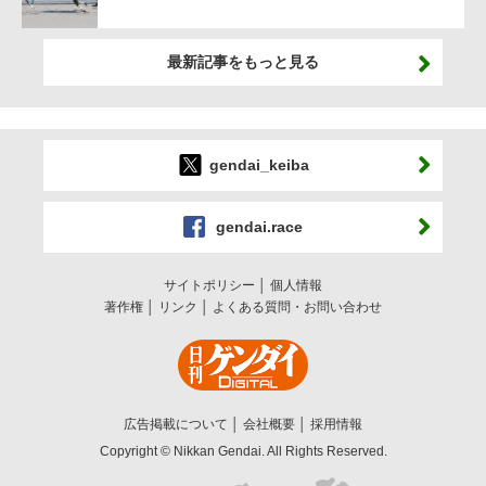
最新記事をもっと見る
gendai_keiba
gendai.race
サイトポリシー
個人情報
著作権
リンク
よくある質問・お問い合わせ
広告掲載について
会社概要
採用情報
Copyright © Nikkan Gendai. All Rights Reserved.