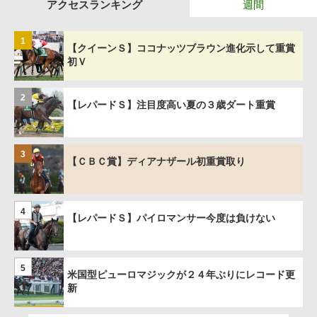
アクセスランキング
週間
1
【クイーンＳ】ココナッツブラウン進化示して重賞
初Ｖ
2
【レパードＳ】注目度高い夏の３歳ダート重賞
3
【ＣＢＣ賞】ディアナザール初重賞取り
4
【レパードＳ】パイロマンサー今度は負けない
5
米国型ピューロマジックが２４年ぶりにレコード更
新