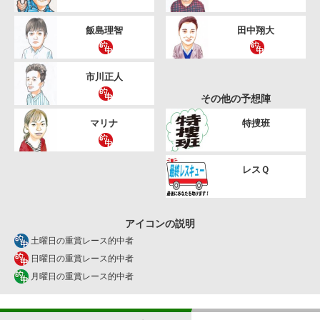
飯島理智
田中翔大
市川正人
その他の予想陣
マリナ
特捜班
レスＱ
アイコンの説明
土曜日の重賞レース的中者
日曜日の重賞レース的中者
月曜日の重賞レース的中者