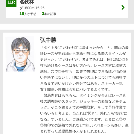
名鉄杯
11R
ダ1800m 15:25
16
3
人が予想
本の記事
弘中勝
「タイトル“こだわり◎”に決まったから」と。関西の最
終レースが主戦場から本紙担当になる際のタイトル変
更だった。“こだわり”だ。考えてみれば、同じ馬に◎を
打ち続けるケースは多い方かも。レース内容に取材の
感触。穴で◎を打ち、次走で無印にできるほど情の薄
い性格ではないし、印に多少の上下はつけても納得で
きるまで追いかけたい性分ではある。ストーカー気
質？闇深い性格は会社にバレてるようです。
競馬内容はもちろん、タイミングが合えばレース直
後の調教師やスタッフ、ジョッキーの表情などをチェ
ック。そこを踏まえての中間取材。そして予想作業で
いろいろと考える。当たれば“閃き”、外れたら“妄想”に
なる。すいません。ご迷惑かけてます。たまに△◎や
◎無印での決着で外れなど“惜しい”パターンも多い。生
まれ育った某県民性ゆえかもしれません。