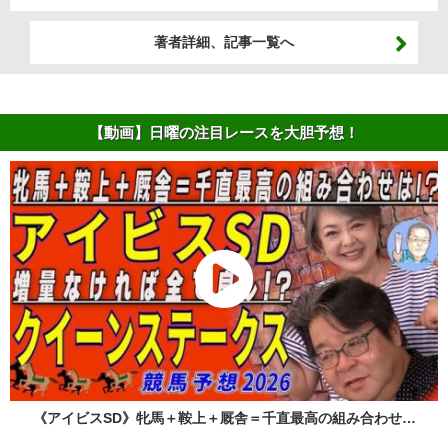
著者詳細、記事一覧へ
【動画】日曜の注目レースを大胆予想！
《アイビスSD》牝馬＋鞍上＋厩舎＝千直最高の組み合わせ…