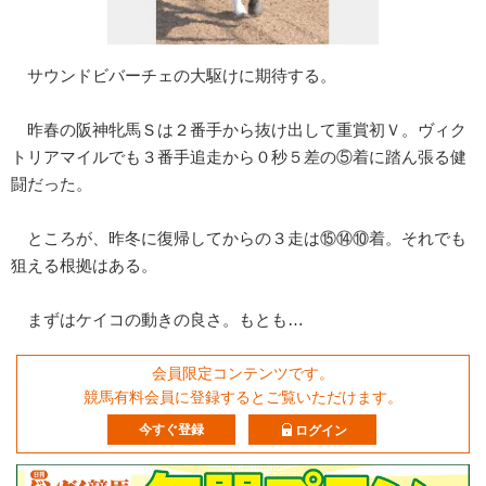
サウンドビバーチェの大駆けに期待する。
昨春の阪神牝馬Ｓは２番手から抜け出して重賞初Ｖ。ヴィク
トリアマイルでも３番手追走から０秒５差の⑤着に踏ん張る健
闘だった。
ところが、昨冬に復帰してからの３走は⑮⑭⑩着。それでも
狙える根拠はある。
まずはケイコの動きの良さ。もとも…
会員限定コンテンツです。
競馬有料会員に登録するとご覧いただけます。
今すぐ登録
ログイン