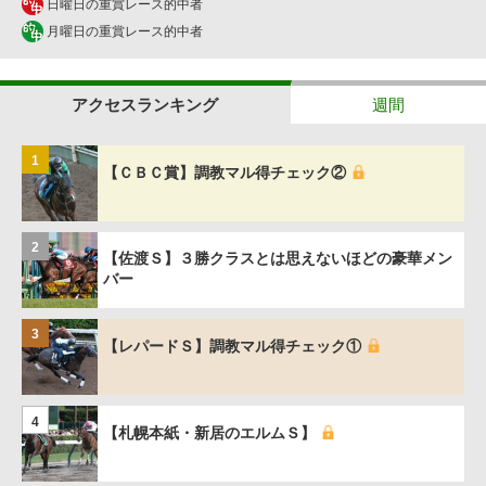
日曜日の重賞レース的中者
月曜日の重賞レース的中者
アクセスランキング
週間
1
【ＣＢＣ賞】調教マル得チェック②
2
【佐渡Ｓ】３勝クラスとは思えないほどの豪華メン
バー
3
【レパードＳ】調教マル得チェック①
4
【札幌本紙・新居のエルムＳ】