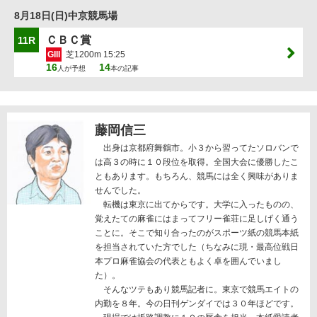
8月18日(日)中京競馬場
ＣＢＣ賞
11R
GIII
芝1200m 15:25
16
14
人が予想
本の記事
藤岡信三
出身は京都府舞鶴市。小３から習ってたソロバンで
は高３の時に１０段位を取得。全国大会に優勝したこ
ともあります。もちろん、競馬には全く興味がありま
せんでした。
転機は東京に出てからです。大学に入ったものの、
覚えたての麻雀にはまってフリー雀荘に足しげく通う
ことに。そこで知り合ったのがスポーツ紙の競馬本紙
を担当されていた方でした（ちなみに現・最高位戦日
本プロ麻雀協会の代表ともよく卓を囲んでいまし
た）。
そんなツテもあり競馬記者に。東京で競馬エイトの
内勤を８年。今の日刊ゲンダイでは３０年ほどです。