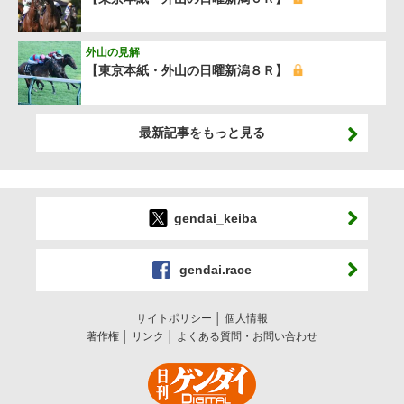
外山の見解
【東京本紙・外山の日曜新潟８Ｒ】
最新記事をもっと見る
gendai_keiba
gendai.race
サイトポリシー
個人情報
著作権
リンク
よくある質問・お問い合わせ