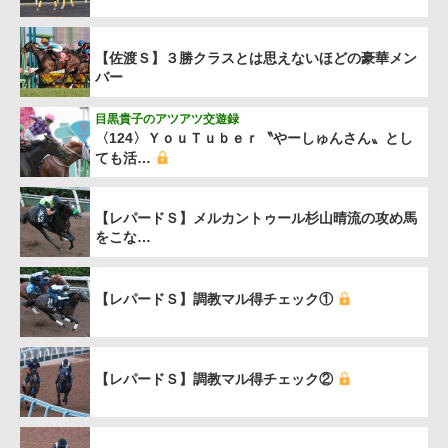
【佐渡Ｓ】３勝クラスとは思えないほどの豪華メン
バー
目黒貴子のアツアツ交遊録
〈124〉ＹｏｕＴｕｂｅｒ〝やーしゅんさん〟とし
ても活…
【レパードＳ】メルカントゥール杉山晴流の攻め馬
をこな…
【レパードＳ】調教マル得チェック①
【レパードＳ】調教マル得チェック②