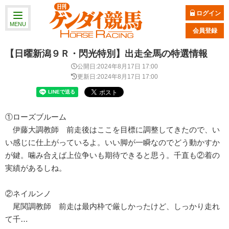
ログイン
MENU
会員登録
【日曜新潟９Ｒ・閃光特別】出走全馬の特選情報
公開日:2024年8月17日 17:00
更新日:2024年8月17日 17:00
①ローズブルーム
伊藤大調教師 前走後はここを目標に調整してきたので、い
い感じに仕上がっているよ。いい脚が一瞬なのでどう動かすか
が鍵。噛み合えば上位争いも期待できると思う。千直も②着の
実績があるしね。
②ネイルンノ
尾関調教師 前走は最内枠で厳しかったけど、しっかり走れ
て千…