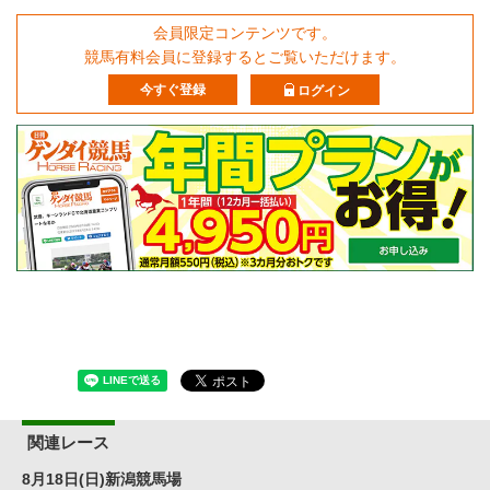
会員限定コンテンツです。
競馬有料会員に登録するとご覧いただけます。
今すぐ登録
ログイン
関連レース
8月18日(日)新潟競馬場