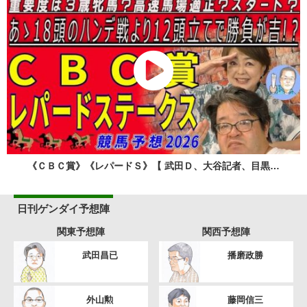
《ＣＢＣ賞》《レパードＳ》【 武田Ｄ、大谷記者、目黒…
日刊ゲンダイ予想陣
関東予想陣
関西予想陣
武田昌已
播磨政勝
外山勲
藤岡信三