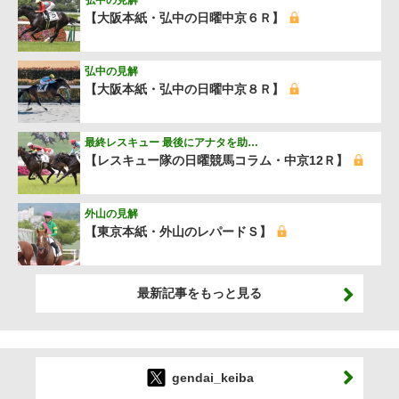
【大阪本紙・弘中の日曜中京６Ｒ】
弘中の見解
【大阪本紙・弘中の日曜中京８Ｒ】
最終レスキュー 最後にアナタを助…
【レスキュー隊の日曜競馬コラム・中京12Ｒ】
外山の見解
【東京本紙・外山のレパードＳ】
最新記事をもっと見る
gendai_keiba