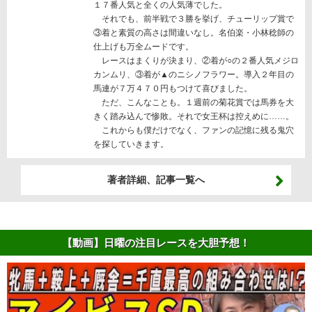
１７番人気と全くの人気薄でした。
それでも、前半戦で３勝を挙げ、チューリップ賞で
③着と素質の高さは間違いなし。名伯楽・小林稔師の
仕上げも万全ムードです。
レースはまくりが決まり、②着が○の２番人気メジロ
カンムリ、③着が▲のニシノフラワー。導入２年目の
馬連が７万４７０円もつけて喜びました。
ただ、こんなことも。１週前の菊花賞では馬券を大
きく踏み込んで惨敗。それで女王杯は控えめに……。
これからも僕だけでなく、ファンの記憶に残る鬼穴
を探していきます。
著者詳細、記事一覧へ
【動画】日曜の注目レースを大胆予想！