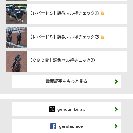
【レパードＳ】調教マル得チェック①
【レパードＳ】調教マル得チェック②
【ＣＢＣ賞】調教マル得チェック①
最新記事をもっと見る
gendai_keiba
gendai.race