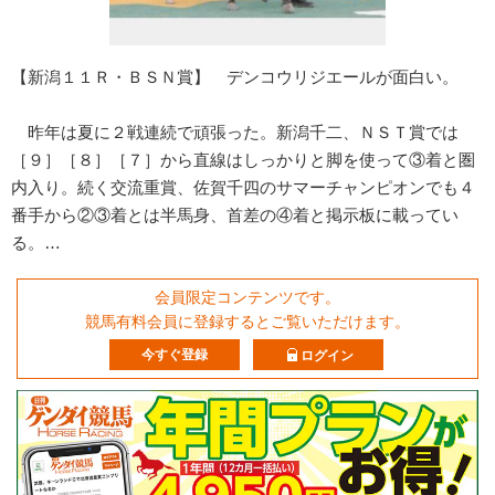
【新潟１１Ｒ・ＢＳＮ賞】 デンコウリジエールが面白い。
昨年は夏に２戦連続で頑張った。新潟千二、ＮＳＴ賞では
［９］［８］［７］から直線はしっかりと脚を使って③着と圏
内入り。続く交流重賞、佐賀千四のサマーチャンピオンでも４
番手から②③着とは半馬身、首差の④着と掲示板に載ってい
る。…
会員限定コンテンツです。
競馬有料会員に登録するとご覧いただけます。
今すぐ登録
ログイン