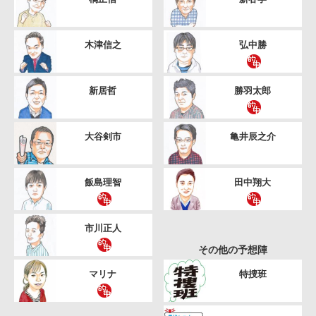
木津信之
弘中勝
新居哲
勝羽太郎
大谷剣市
亀井辰之介
飯島理智
田中翔大
市川正人
その他の予想陣
マリナ
特捜班