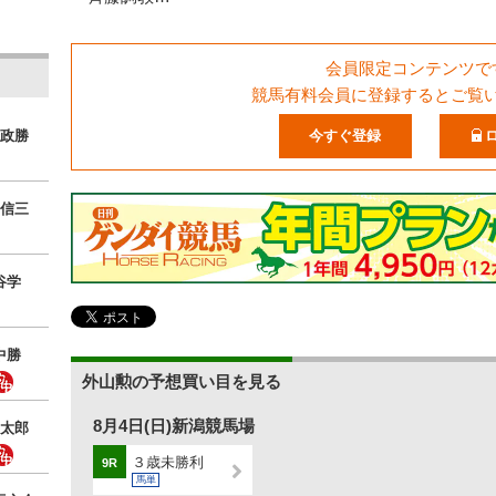
会員限定コンテンツで
競馬有料会員に登録するとご覧
政勝
今すぐ登録
信三
谷学
中勝
外山勲の予想買い目を見る
8月4日(日)新潟競馬場
太郎
３歳未勝利
9R
馬単