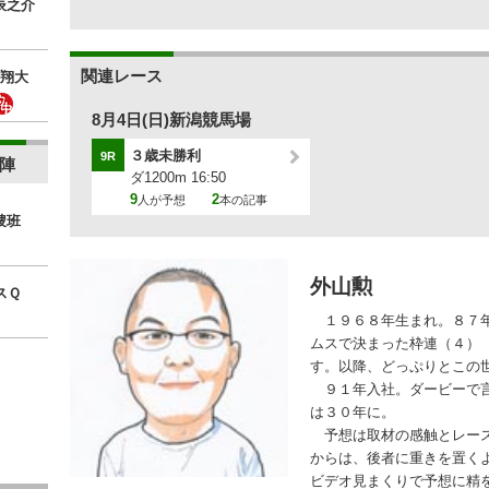
辰之介
関連レース
翔大
8月4日(日)新潟競馬場
３歳未勝利
9R
陣
ダ1200m 16:50
9
2
人が予想
本の記事
捜班
外山勲
スＱ
１９６８年生まれ。８７年
ムスで決まった枠連（４）
す。以降、どっぷりとこの
９１年入社。ダービーで言
は３０年に。
予想は取材の感触とレース
からは、後者に重きを置く
ビデオ見まくりで予想に精