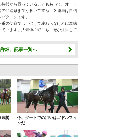
時代から買っていることもあって、オーソ
連の２連系までが多いですね。３連単は自信
うパターンです。
番の使命でも、儲けて終わらなければ意味
っています。人気薄の◎にも、ぜひ注目して
者詳細、記事一覧へ
５歳勢
今、ダートでの狙いはゴドルフィ
ンだ