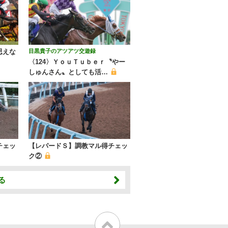
思えな
目黒貴子のアツアツ交遊録
〈124〉ＹｏｕＴｕｂｅｒ〝やー
しゅんさん〟としても活…
チェッ
【レパードＳ】調教マル得チェッ
ク②
る