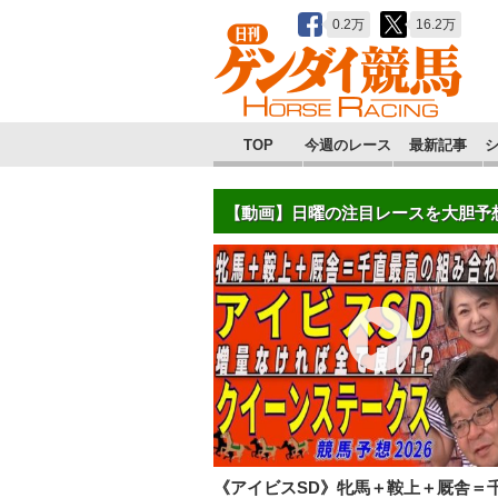
0.2万
16.2万
TOP
今週のレース
最新記事
【動画】日曜の注目レースを大胆予
《アイビスSD》牝馬＋鞍上＋厩舎＝