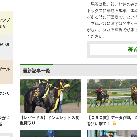
馬券は単、複、枠連のみの
ドックスに単勝＆馬単、馬
がある時に頭固定で、とい
ッツブ
本紙だけにまずは的中が一
初Ｖ
がない。回収率重視で頑張
ください。
高い夏
著
ザール
最新記事一覧
マンサ
【レパードＳ】ドンエレクトス初
【ＣＢＣ賞】データ作戦 
クが２
重賞取り
を狙い撃て！
新