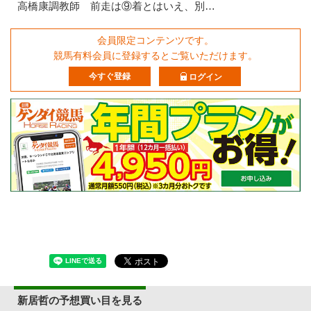
高橋康調教師 前走は⑨着とはいえ、別…
会員限定コンテンツです。
競馬有料会員に登録するとご覧いただけます。
今すぐ登録
ログイン
新居哲の予想買い目を見る