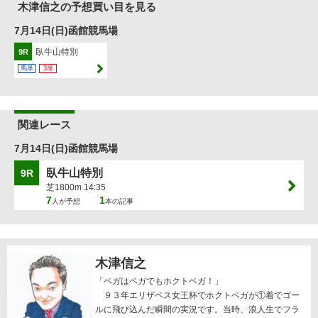
木津信之の予想買い目を見る
7月14日(日)函館競馬場
臥牛山特別
9R
馬単
3単
関連レース
7月14日(日)函館競馬場
臥牛山特別
9R
芝1800m 14:35
7
1
人が予想
本の記事
木津信之
「ベガはベガでもホクトベガ！」
９３年エリザベス女王杯でホクトベガが①着でゴー
ルに飛び込んだ瞬間の実況です。当時、浪人生でフラ