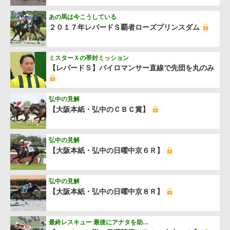
あの馬は今こうしている
２０１７年レパードＳ覇者ローズプリンスダム
ミスターＸの帯封ミッション
【レパードＳ】パイロマンサー直線で先団を丸のみ
弘中の見解
【大阪本紙・弘中のＣＢＣ賞】
弘中の見解
【大阪本紙・弘中の日曜中京６Ｒ】
弘中の見解
【大阪本紙・弘中の日曜中京８Ｒ】
最終レスキュー 最後にアナタを助…