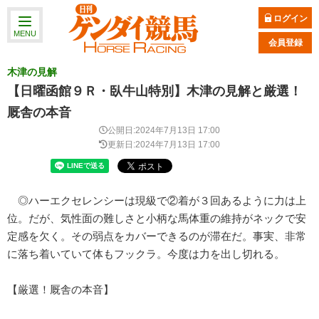
ログイン
MENU
会員登録
木津の見解
【日曜函館９Ｒ・臥牛山特別】木津の見解と厳選！
厩舎の本音
公開日:2024年7月13日 17:00
更新日:2024年7月13日 17:00
◎ハーエクセレンシーは現級で②着が３回あるように力は上
位。だが、気性面の難しさと小柄な馬体重の維持がネックで安
定感を欠く。その弱点をカバーできるのが滞在だ。事実、非常
に落ち着いていて体もフックラ。今度は力を出し切れる。
【厳選！厩舎の本音】