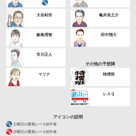
大谷剣市
亀井辰之介
飯島理智
田中翔大
市川正人
その他の予想陣
マリナ
特捜班
レスＱ
アイコンの説明
土曜日の重賞レース的中者
日曜日の重賞レース的中者