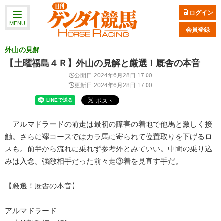
ログイン
MENU
会員登録
外山の見解
【土曜福島４Ｒ】外山の見解と厳選！厩舎の本音
公開日:2024年6月28日 17:00
更新日:2024年6月28日 17:00
アルマドラードの前走は最初の障害の着地で他馬と激しく接
触。さらに襷コースではカラ馬に寄られて位置取りを下げるロ
スも。前半から流れに乗れず参考外とみていい。中間の乗り込
みは入念。強敵相手だった前々走③着を見直す手だ。
【厳選！厩舎の本音】
アルマドラード