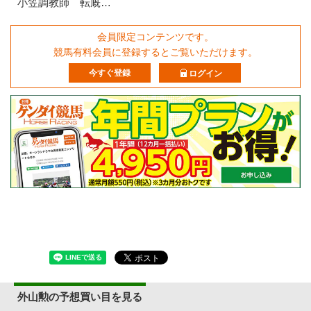
小笠調教師 転厩…
会員限定コンテンツです。
競馬有料会員に登録するとご覧いただけます。
今すぐ登録
ログイン
外山勲の予想買い目を見る