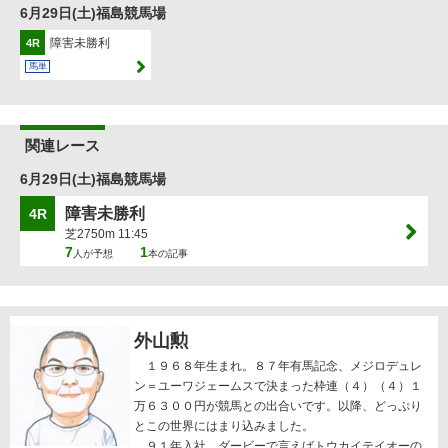
6月29日(土)福島競馬場
障害未勝利
4R
馬単
関連レース
6月29日(土)福島競馬場
障害未勝利
4R
芝2750m 11:45
7
1
人が予想
本の記事
外山勲
１９６８年生まれ。８７年有馬記念、メジロデュレ
ン＝ユーワジェームスで決まった枠連（４）（４）１
万６３００円が競馬との出合いです。以降、どっぷり
とこの世界にはまり込みました。
９１年入社。ダービーで言えばトウカイテイオーの