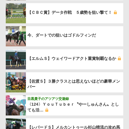
【ＣＢＣ賞】データ作戦 ５歳勢を狙い撃て！
今、ダートでの狙いはゴドルフィンだ
【エルムＳ】ウェイワードアクト重賞制覇なるか
【佐渡Ｓ】３勝クラスとは思えないほどの豪華メン
バー
目黒貴子のアツアツ交遊録
〈124〉ＹｏｕＴｕｂｅｒ〝やーしゅんさん〟とし
ても活…
【レパードＳ】メルカントゥール杉山晴流の攻め馬