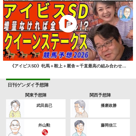
《アイビスSD》牝馬＋鞍上＋厩舎＝千直最高の組み合わせ…
日刊ゲンダイ予想陣
関東予想陣
関西予想陣
武田昌已
播磨政勝
外山勲
藤岡信三