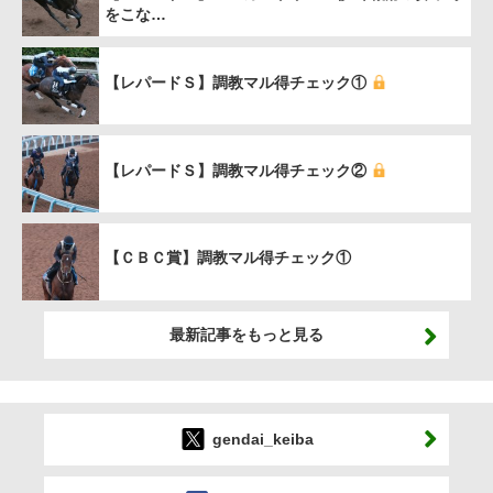
をこな…
【レパードＳ】調教マル得チェック①
【レパードＳ】調教マル得チェック②
【ＣＢＣ賞】調教マル得チェック①
最新記事をもっと見る
gendai_keiba