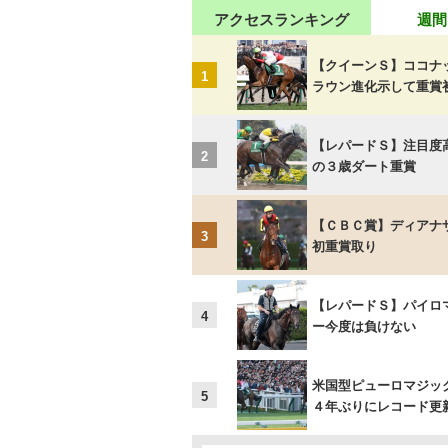
アクセスランキング
週間
【クイーンＳ】ココナ
1
ラウン進化示して重賞
【レパードＳ】注目度
2
の３歳ダート重賞
【ＣＢＣ賞】ディアナ
3
初重賞取り
【レパードＳ】パイロ
4
ー今度は負けない
米国型ピューロマジッ
5
４年ぶりにレコード更