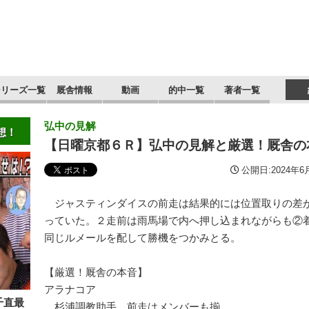
シリーズ一覧
厩舎情報
動画
的中一覧
著者一覧
弘中の見解
想！
【日曜京都６Ｒ】弘中の見解と厳選！厩舎の
公開日:2024年6月
ジャスティンダイスの前走は結果的には位置取りの差
っていた。２走前は雨馬場で内へ押し込まれながらも②
同じルメールを配して勝機をつかみとる。
【厳選！厩舎の本音】
アラナコア
千直最
杉浦調教助手 前走はメンバーも揃…