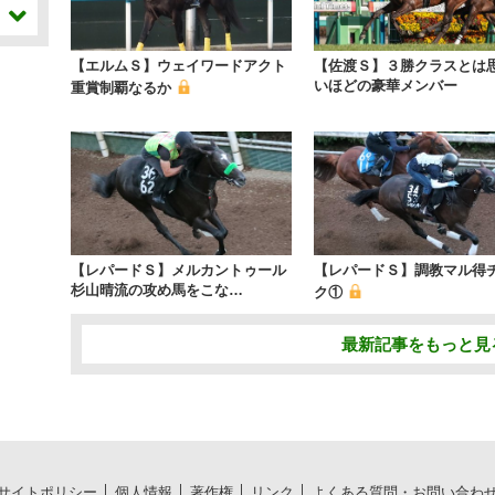
【エルムＳ】ウェイワードアクト
【佐渡Ｓ】３勝クラスとは
いほどの豪華メンバー
重賞制覇なるか
【レパードＳ】メルカントゥール
【レパードＳ】調教マル得
杉山晴流の攻め馬をこな…
ク①
最新記事をもっと見
サイトポリシー
個人情報
著作権
リンク
よくある質問・お問い合わ