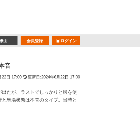
紙面
会員登録
ログイン
本音
22日 17:00
更新日:2024年6月22日 17:00
が出たが、ラストでしっかりと脚を使
着と馬場状態は不問のタイプ。当時と