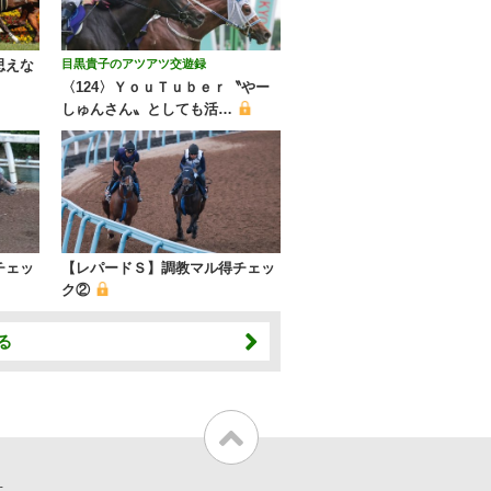
思えな
目黒貴子のアツアツ交遊録
〈124〉ＹｏｕＴｕｂｅｒ〝やー
しゅんさん〟としても活…
チェッ
【レパードＳ】調教マル得チェッ
ク②
る
せ