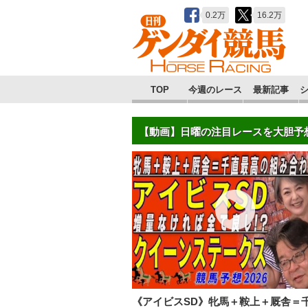
0.2万
16.2万
TOP
今週のレース
最新記事
【動画】日曜の注目レースを大胆予
《アイビスSD》牝馬＋鞍上＋厩舎＝