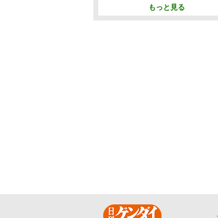
もっと見る