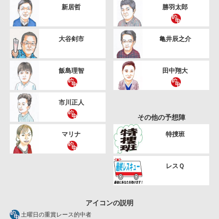
新居哲
勝羽太郎
大谷剣市
亀井辰之介
飯島理智
田中翔大
市川正人
その他の予想陣
マリナ
特捜班
レスＱ
アイコンの説明
土曜日の重賞レース的中者