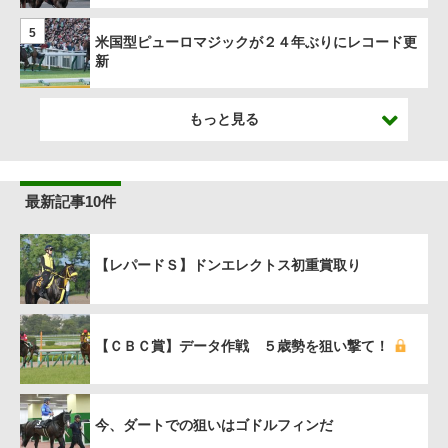
5
米国型ピューロマジックが２４年ぶりにレコード更
新
もっと見る
最新記事10件
【レパードＳ】ドンエレクトス初重賞取り
【ＣＢＣ賞】データ作戦 ５歳勢を狙い撃て！
今、ダートでの狙いはゴドルフィンだ