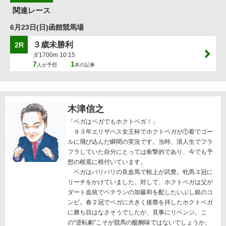
関連レース
6月23日(日)函館競馬場
３歳未勝利
2R
ダ1700m 10:15
7
1
人が予想
本の記事
木津信之
「ベガはベガでもホクトベガ！」
９３年エリザベス女王杯でホクトベガが①着でゴー
ルに飛び込んだ瞬間の実況です。当時、浪人生でフラ
フラしていた自分にとっては衝撃的であり、今でも予
想の根底に根付いています。
ベガはバリバリの良血馬で鞍上が武豊。牝馬３冠に
リーチをかけていました。対して、ホクトベガは父が
ダート血統でベテランの加藤和を配したいぶし銀のコ
ンビ。春２冠でベガに大きく後塵を拝したホクトベガ
に勝ち目はなさそうでしたが、見事にリベンジ。こ
の“逆転劇”こそが競馬の醍醐味ではないでしょうか。