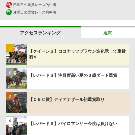
日曜日の重賞レース的中者
月曜日の重賞レース的中者
アクセスランキング
週間
1
【クイーンＳ】ココナッツブラウン進化示して重賞
初Ｖ
2
【レパードＳ】注目度高い夏の３歳ダート重賞
3
【ＣＢＣ賞】ディアナザール初重賞取り
4
【レパードＳ】パイロマンサー今度は負けない