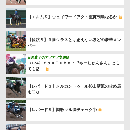
【エルムＳ】ウェイワードアクト重賞制覇なるか
【佐渡Ｓ】３勝クラスとは思えないほどの豪華メン
バー
目黒貴子のアツアツ交遊録
〈124〉ＹｏｕＴｕｂｅｒ〝やーしゅんさん〟とし
ても活…
【レパードＳ】メルカントゥール杉山晴流の攻め馬
をこな…
【レパードＳ】調教マル得チェック①