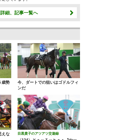
者詳細、記事一覧へ
５歳勢
今、ダートでの狙いはゴドルフィ
ンだ
思えな
目黒貴子のアツアツ交遊録