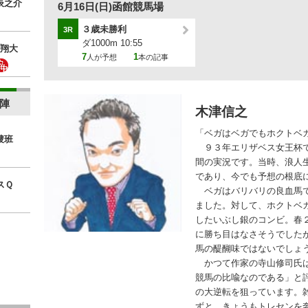
辰之介
6月16日(日)函館競馬場
３歳未勝利
3R
ダ1000m 10:55
翔大
7
1
人が予想
本の記事
陣
木津信之
「ベガはベガでもホクトベ
捜班
９３年エリザベス女王杯で
間の実況です。当時、浪人
であり、今でも予想の根底
スＱ
ベガはバリバリの良血馬で
ました。対して、ホクトベ
したいぶし銀のコンビ。春
に勝ち目はなさそうでしたが
馬の醍醐味ではないでしょ
かつて作家の寺山修司氏は
競馬の比喩なのである」と
の大逆転を狙っています。
ずと、きょうもトレセンを