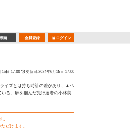
紙面
会員登録
ログイン
15日 17:00
更新日:2024年6月15日 17:00
ライズとは持ち時計の差があり、▲ペ
ている。癖を掴んだ先行達者の小林美
す。
いただけます。