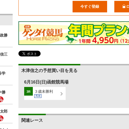
今すぐ登録
政勝
信三
木津信之の予想買い目を見る
谷学
6月16日(日)函館競馬場
３歳未勝利
3R
中勝
馬単
太郎
関連レース