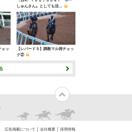
〈124〉ＹｏｕＴｕｂｅｒ〝やー
しゅんさん〟としても活…
チェッ
【レパードＳ】調教マル得チェッ
ク②
る
せ
広告掲載について
会社概要
採用情報