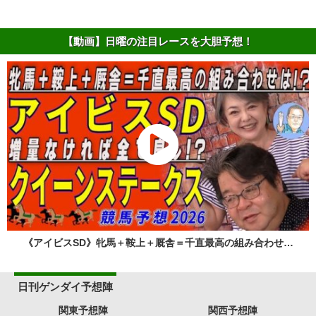
【動画】日曜の注目レースを大胆予想！
《アイビスSD》牝馬＋鞍上＋厩舎＝千直最高の組み合わせ…
日刊ゲンダイ予想陣
関東予想陣
関西予想陣