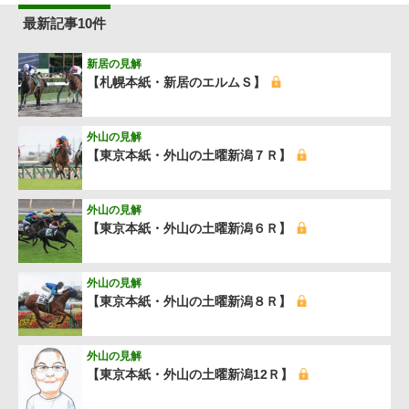
最新記事10件
新居の見解
【札幌本紙・新居のエルムＳ】
外山の見解
【東京本紙・外山の土曜新潟７Ｒ】
外山の見解
【東京本紙・外山の土曜新潟６Ｒ】
外山の見解
【東京本紙・外山の土曜新潟８Ｒ】
外山の見解
【東京本紙・外山の土曜新潟12Ｒ】