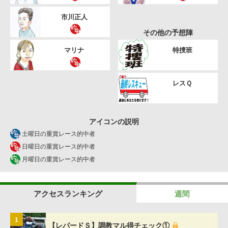
市川正人
その他の予想陣
マリナ
特捜班
レスＱ
アイコンの説明
土曜日の重賞レース的中者
日曜日の重賞レース的中者
月曜日の重賞レース的中者
アクセスランキング
週間
1
【レパードＳ】調教マル得チェック①