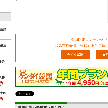
政勝
会員限定コンテンツで
競馬有料会員に登録するとご覧
信三
今すぐ登録
谷学
中勝
太郎
播磨政勝の予想買い目を見る