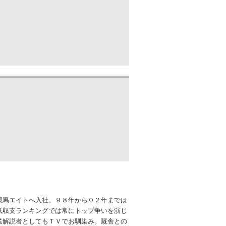
競馬エイトへ入社。９８年から０２年までは
紙収支ランキングでは常にトップ争いを演じ
送解説者としてもＴＶでお馴染み。厩舎との