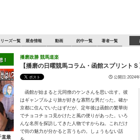
シリーズ一覧
厩舎情報
動画
的中一覧
著者一覧
播磨政勝 競馬道楽
想！
【播磨の日曜競馬コラム・函館スプリントＳ
公開日:2024年
函館が始まると元同僚のケンさんを思い出す。彼
はギャンブルより旅が好きな寡黙な男だった。確か
京都に住んでいたはずだが、定年後は函館の繁華街
でチョコチョコ見かけたと風の便りがあった。いろ
んな名所を探訪してきた人物ですからね。これだけ
で街の魅力が分かると言うもの。しょうもない話
千直最
を……