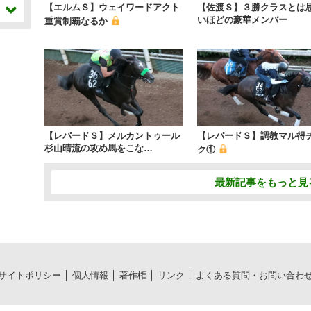
【エルムＳ】ウェイワードアクト
【佐渡Ｓ】３勝クラスとは
いほどの豪華メンバー
重賞制覇なるか
【レパードＳ】メルカントゥール
【レパードＳ】調教マル得
杉山晴流の攻め馬をこな…
ク①
最新記事をもっと見
サイトポリシー
個人情報
著作権
リンク
よくある質問・お問い合わ