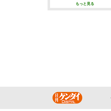
もっと見る