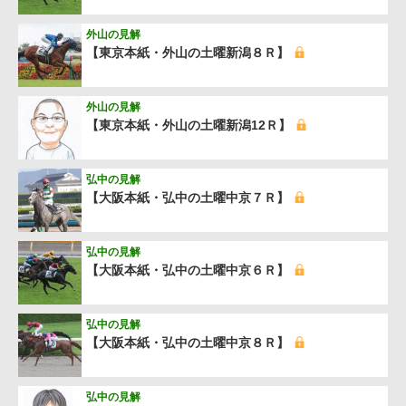
外山の見解
【東京本紙・外山の土曜新潟８Ｒ】
外山の見解
【東京本紙・外山の土曜新潟12Ｒ】
弘中の見解
【大阪本紙・弘中の土曜中京７Ｒ】
弘中の見解
【大阪本紙・弘中の土曜中京６Ｒ】
弘中の見解
【大阪本紙・弘中の土曜中京８Ｒ】
弘中の見解