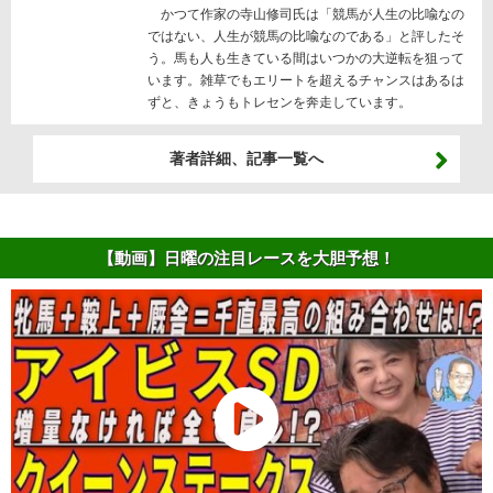
かつて作家の寺山修司氏は「競馬が人生の比喩なの
ではない、人生が競馬の比喩なのである」と評したそ
う。馬も人も生きている間はいつかの大逆転を狙って
います。雑草でもエリートを超えるチャンスはあるは
ずと、きょうもトレセンを奔走しています。
著者詳細、記事一覧へ
【動画】日曜の注目レースを大胆予想！