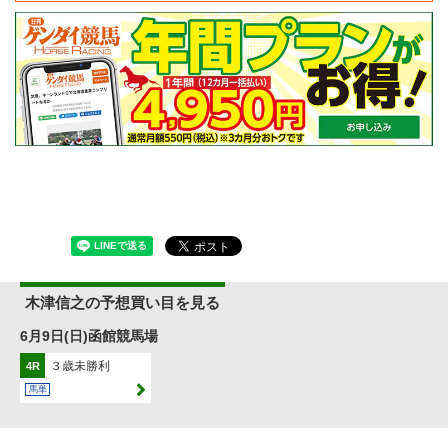
木津信之の予想買い目を見る
6月9日(日)函館競馬場
３歳未勝利
4R
馬単