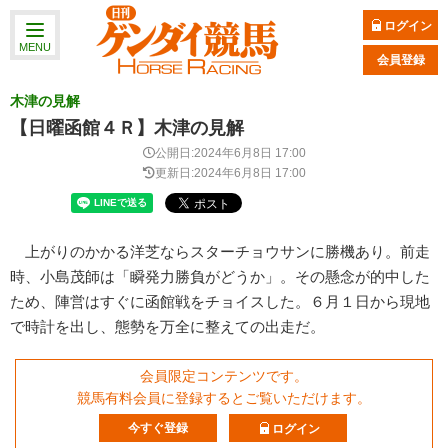
ログイン
MENU
会員登録
木津の見解
【日曜函館４Ｒ】木津の見解
公開日:2024年6月8日 17:00
更新日:2024年6月8日 17:00
上がりのかかる洋芝ならスターチョウサンに勝機あり。前走
時、小島茂師は「瞬発力勝負がどうか」。その懸念が的中した
ため、陣営はすぐに函館戦をチョイスした。６月１日から現地
で時計を出し、態勢を万全に整えての出走だ。
会員限定コンテンツです。
競馬有料会員に登録するとご覧いただけます。
今すぐ登録
ログイン