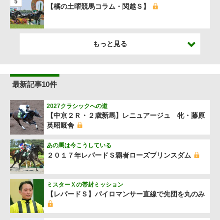
5
【橘の土曜競馬コラム・関越Ｓ】
もっと見る
最新記事10件
2027クラシックへの道
【中京２Ｒ・２歳新馬】レニュアージュ 牝・藤原
英昭厩舎
あの馬は今こうしている
２０１７年レパードＳ覇者ローズプリンスダム
ミスターＸの帯封ミッション
【レパードＳ】パイロマンサー直線で先団を丸のみ