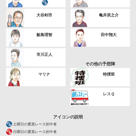
大谷剣市
亀井辰之介
飯島理智
田中翔大
市川正人
その他の予想陣
マリナ
特捜班
レスＱ
アイコンの説明
土曜日の重賞レース的中者
日曜日の重賞レース的中者