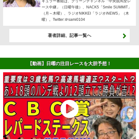
ギュラー番組は、グリーンチャンネル「中央競馬全レ
ース中継」（日曜午後）、NACK5「Smile SUMMIT」
（月～木曜）、ラジオNIKKEI「ラジオiNEWS」（木
曜）。
Twitter:＠sami0104
著者詳細、記事一覧へ
【動画】日曜の注目レースを大胆予想！