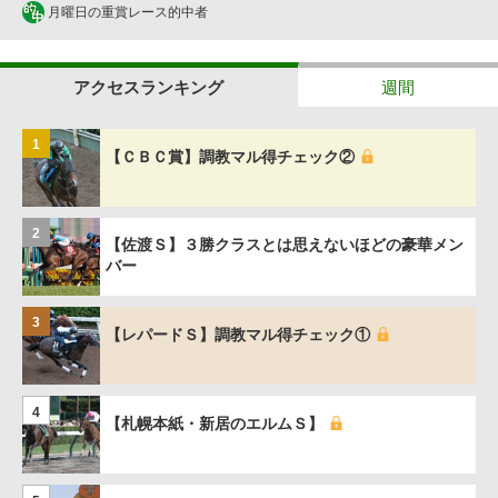
月曜日の重賞レース的中者
アクセスランキング
週間
1
【ＣＢＣ賞】調教マル得チェック②
2
【佐渡Ｓ】３勝クラスとは思えないほどの豪華メン
バー
3
【レパードＳ】調教マル得チェック①
4
【札幌本紙・新居のエルムＳ】