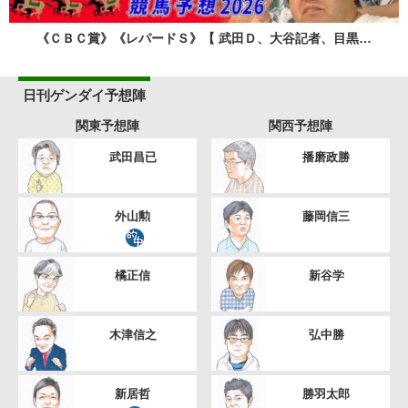
《ＣＢＣ賞》《レパードＳ》【 武田Ｄ、大谷記者、目黒…
日刊ゲンダイ予想陣
関東予想陣
関西予想陣
武田昌已
播磨政勝
外山勲
藤岡信三
橘正信
新谷学
木津信之
弘中勝
新居哲
勝羽太郎