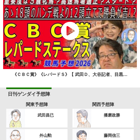
《ＣＢＣ賞》《レパードＳ》【 武田Ｄ、大谷記者、目黒…
日刊ゲンダイ予想陣
関東予想陣
関西予想陣
武田昌已
播磨政勝
外山勲
藤岡信三