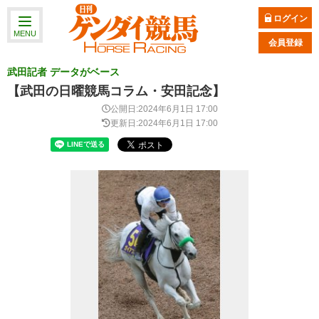
ログイン
MENU
会員登録
武田記者 データがベース
【武田の日曜競馬コラム・安田記念】
公開日:2024年6月1日 17:00
更新日:2024年6月1日 17:00