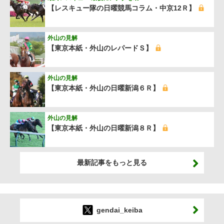
【レスキュー隊の日曜競馬コラム・中京12Ｒ】
外山の見解
【東京本紙・外山のレパードＳ】
外山の見解
【東京本紙・外山の日曜新潟６Ｒ】
外山の見解
【東京本紙・外山の日曜新潟８Ｒ】
最新記事をもっと見る
gendai_keiba