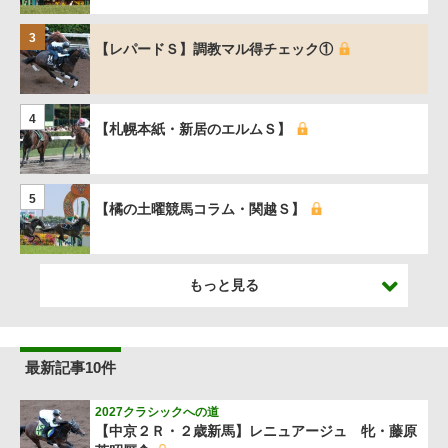
3
【レパードＳ】調教マル得チェック①
4
【札幌本紙・新居のエルムＳ】
5
【橘の土曜競馬コラム・関越Ｓ】
もっと見る
最新記事10件
2027クラシックへの道
【中京２Ｒ・２歳新馬】レニュアージュ 牝・藤原