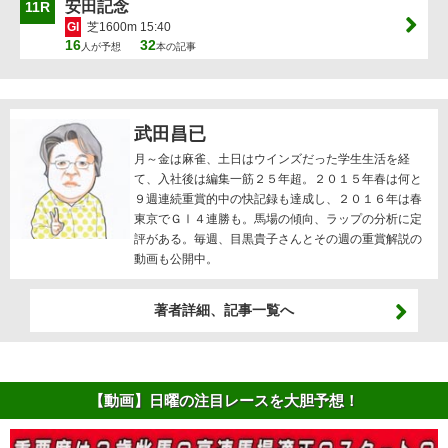
安田記念
11R
GI
芝1600m 15:40
16
32
人が予想
本の記事
武田昌已
月～金は麻雀、土日はウインズだった学生生活を経
て、入社後は編集一筋２５年超。２０１５年春は何と
９週連続重賞的中の快記録も達成し、２０１６年は春
東京でＧⅠ４連勝も。馬場の傾向、ラップの分析に定
評がある。毎週、目黒貴子さんとその週の重賞解説の
動画も公開中。
著者詳細、記事一覧へ
【動画】日曜の注目レースを大胆予想！