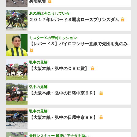
英昭厩舎
あの馬は今こうしている
２０１７年レパードＳ覇者ローズプリンスダム
ミスターＸの帯封ミッション
【レパードＳ】パイロマンサー直線で先団を丸のみ
弘中の見解
【大阪本紙・弘中のＣＢＣ賞】
弘中の見解
【大阪本紙・弘中の日曜中京６Ｒ】
弘中の見解
【大阪本紙・弘中の日曜中京８Ｒ】
最終レスキュー 最後にアナタを助…