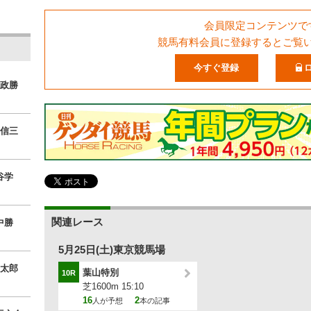
会員限定コンテンツで
競馬有料会員に登録するとご覧
今すぐ登録
政勝
信三
谷学
関連レース
中勝
5月25日(土)東京競馬場
太郎
葉山特別
10R
芝1600m 15:10
16
2
人が予想
本の記事