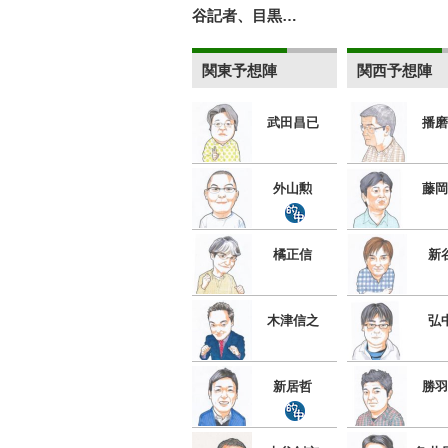
谷記者、目黒…
関東予想陣
関西予想陣
武田昌已
播磨
外山勲
藤岡
橘正信
新
木津信之
弘
新居哲
勝羽