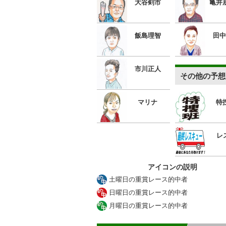
大谷剣市
亀井
飯島理智
田中
市川正人
その他の予想
マリナ
特
レ
アイコンの説明
土曜日の重賞レース的中者
日曜日の重賞レース的中者
月曜日の重賞レース的中者