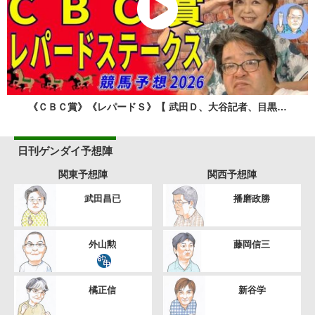
《ＣＢＣ賞》《レパードＳ》【 武田Ｄ、大谷記者、目黒…
日刊ゲンダイ予想陣
関東予想陣
関西予想陣
武田昌已
播磨政勝
外山勲
藤岡信三
橘正信
新谷学