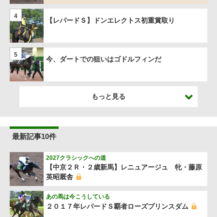
4
【レパードＳ】ドンエレクトス初重賞取り
5
今、ダートでの狙いはゴドルフィンだ
もっと見る
最新記事10件
2027クラシックへの道
【中京２Ｒ・２歳新馬】レニュアージュ 牝・藤原
英昭厩舎
あの馬は今こうしている
２０１７年レパードＳ覇者ローズプリンスダム