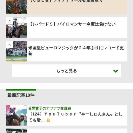
【ＣＢＣ賞】ディアナザール初重賞取り
4
【レパードＳ】パイロマンサー今度は負けない
5
米国型ピューロマジックが２４年ぶりにレコード更
新
もっと見る
最新記事10件
目黒貴子のアツアツ交遊録
〈124〉ＹｏｕＴｕｂｅｒ〝やーしゅんさん〟とし
ても活…