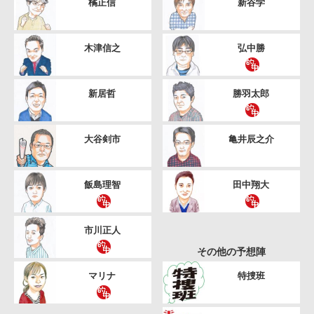
橘正信
新谷学
木津信之
弘中勝
新居哲
勝羽太郎
大谷剣市
亀井辰之介
飯島理智
田中翔大
市川正人
その他の予想陣
マリナ
特捜班