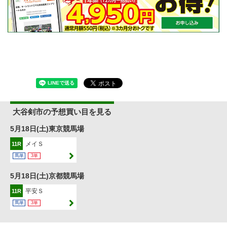
大谷剣市の予想買い目を見る
5月18日(土)東京競馬場
メイＳ
11R
馬単
3単
5月18日(土)京都競馬場
平安Ｓ
11R
馬単
3単