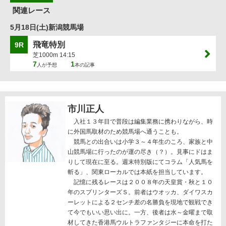
関連レース
5月18日(土)新潟競馬場
飛竜特別
9R
芝1000m 14:15
7
1
人が予想
本の記事
市川正人
入社１３年目で普段は編集業務に携わりながら、時
に外国馬取材のため競馬場へ通うことも。
競馬との出合いは小学３～４年生のころ、家族と中
山競馬場に行ったのが運の尽き（？）。見事にドはま
りして現在に至る。週末特別版にてコラム「人気馬を
斬る」、関東ローカルでは本紙を担当しています。
記憶に残るレースは２００８年の天皇賞・秋と１０
年のスプリンターズＳ。前者はウオッカ、ダイワスカ
ーレットによる２センチ差の名勝負を現地で観戦でき
て今でもいい思い出に。一方、後者は水～金曜まで取
材してきた香港馬ウルトラファンタジーに本命を打た