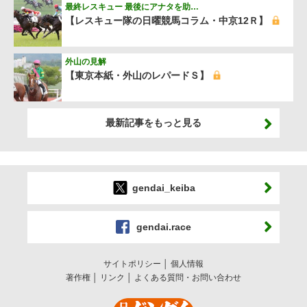
最終レスキュー 最後にアナタを助…
【レスキュー隊の日曜競馬コラム・中京12Ｒ】
外山の見解
【東京本紙・外山のレパードＳ】
最新記事をもっと見る
gendai_keiba
gendai.race
サイトポリシー
個人情報
著作権
リンク
よくある質問・お問い合わせ