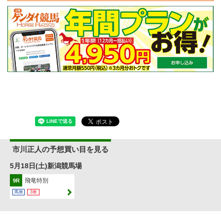
市川正人の予想買い目を見る
5月18日(土)新潟競馬場
飛竜特別
9R
馬単
3単