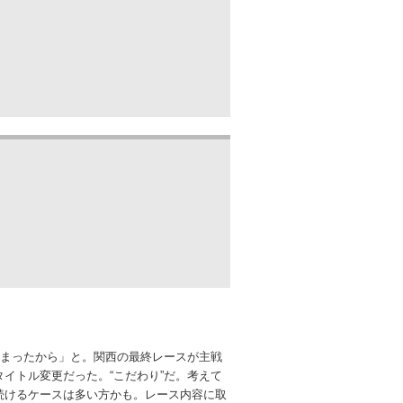
決まったから」と。関西の最終レースが主戦
イトル変更だった。“こだわり”だ。考えて
続けるケースは多い方かも。レース内容に取