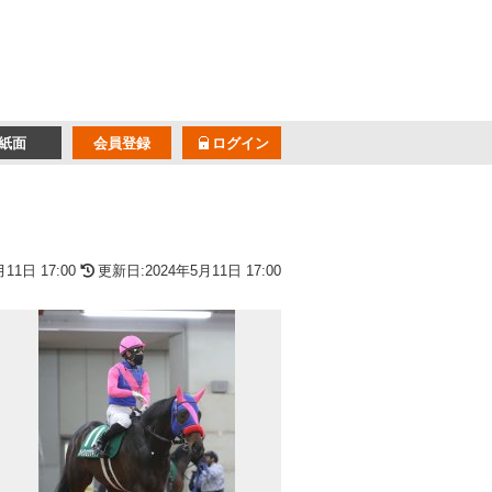
紙面
会員登録
ログイン
11日 17:00
更新日:2024年5月11日 17:00