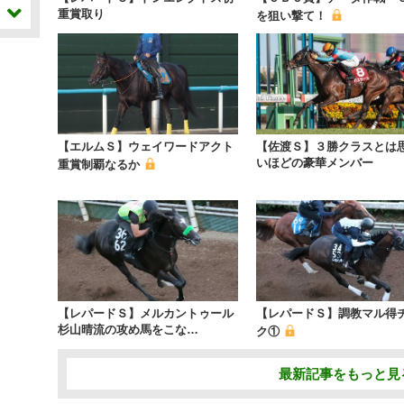
重賞取り
を狙い撃て！
【エルムＳ】ウェイワードアクト
【佐渡Ｓ】３勝クラスとは
いほどの豪華メンバー
重賞制覇なるか
【レパードＳ】メルカントゥール
【レパードＳ】調教マル得
杉山晴流の攻め馬をこな…
ク①
最新記事をもっと見