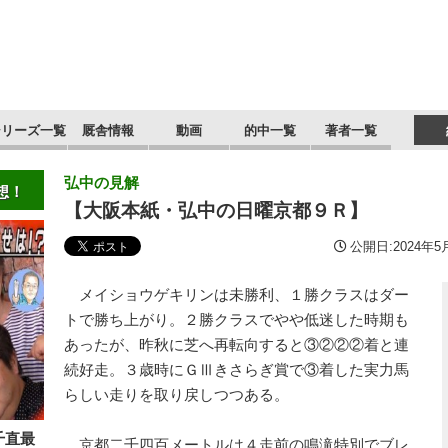
シリーズ一覧
厩舎情報
動画
的中一覧
著者一覧
弘中の見解
想！
【大阪本紙・弘中の日曜京都９Ｒ】
公開日:2024年5月
メイショウゲキリンは未勝利、１勝クラスはダー
トで勝ち上がり。２勝クラスでやや低迷した時期も
あったが、昨秋に芝へ再転向すると③②②②着と連
続好走。３歳時にＧⅢきさらぎ賞で③着した実力馬
らしい走りを取り戻しつつある。
千直最
京都二千四百メートルは４走前の鳴滝特別でブレ