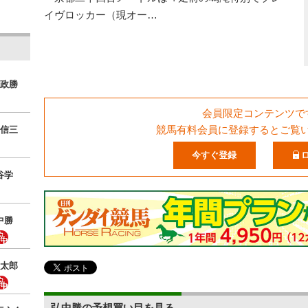
イヴロッカー（現オー…
政勝
会員限定コンテンツで
競馬有料会員に登録するとご覧
信三
今すぐ登録
谷学
中勝
太郎
弘中勝の予想買い目を見る