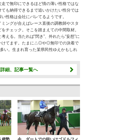
次走で無印にできるほど情の薄い性格ではな
けても納得できるまで追いかけたい性分では
深い性格は会社にバレてるようです。
ミングが合えばレース直後の調教師やスタ
どをチェック。そこを踏まえての中間取材。
考える。当たれば“閃き”、外れたら“妄想”に
かけてます。たまに△◎や◎無印での決着で
も多い。生まれ育った某県民性ゆえかもしれ
者詳細、記事一覧へ
５歳勢
今、ダートでの狙いはゴドルフィ