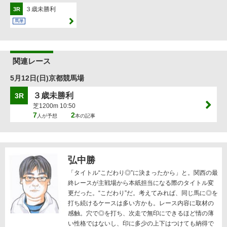
３歳未勝利
3R
馬単
関連レース
5月12日(日)京都競馬場
３歳未勝利
3R
芝1200m 10:50
7
2
人が予想
本の記事
弘中勝
「タイトル“こだわり◎”に決まったから」と。関西の最
終レースが主戦場から本紙担当になる際のタイトル変
更だった。“こだわり”だ。考えてみれば、同じ馬に◎を
打ち続けるケースは多い方かも。レース内容に取材の
感触。穴で◎を打ち、次走で無印にできるほど情の薄
い性格ではないし、印に多少の上下はつけても納得で