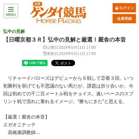
ログイン
MENU
会員登録
弘中の見解
【日曜京都３Ｒ】弘中の見解と厳選！厩舎の本音
公開日:2024年5月11日 17:00
更新日:2024年5月11日 17:00
リチャードバローズはデビューから６戦して②着３回。いつ
初勝利を挙げても不思議のない馬だが、課題は折り合いか。今
回は初めての千二百メートル戦をチョイス。速いペースのスプ
リント戦で流れに乗れるイメージ。“勝ちにきた”と思える。
【厳選！厩舎の本音】
エガオニナッテ
高橋康調教師…