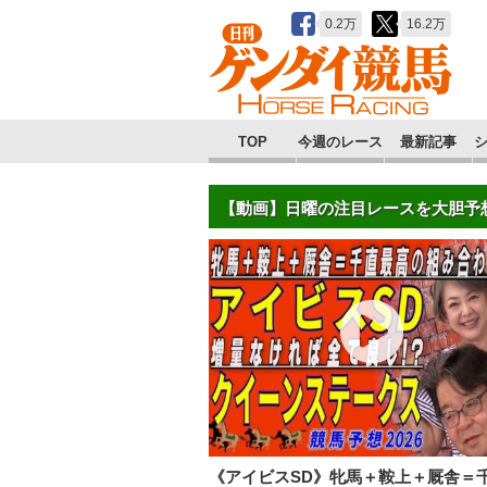
0.2万
16.2万
TOP
今週のレース
最新記事
【動画】日曜の注目レースを大胆予
《アイビスSD》牝馬＋鞍上＋厩舎＝