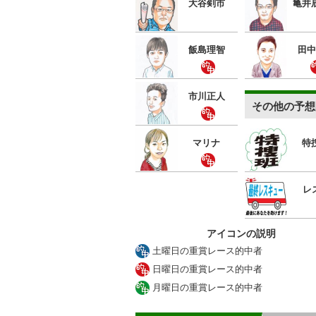
大谷剣市
亀井
飯島理智
田中
市川正人
その他の予想
マリナ
特
レ
アイコンの説明
土曜日の重賞レース的中者
日曜日の重賞レース的中者
月曜日の重賞レース的中者