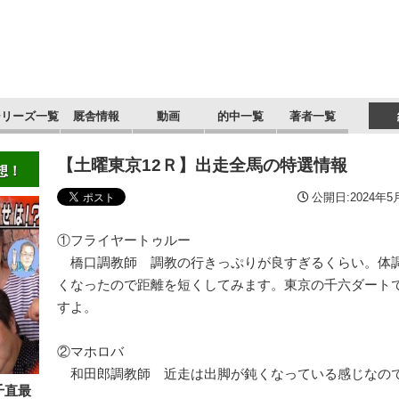
シリーズ一覧
厩舎情報
動画
的中一覧
著者一覧
【土曜東京12Ｒ】出走全馬の特選情報
想！
公開日:2024年5月
①フライヤートゥルー
橋口調教師 調教の行きっぷりが良すぎるくらい。体
くなったので距離を短くしてみます。東京の千六ダート
すよ。
②マホロバ
和田郎調教師 近走は出脚が鈍くなっている感じなの
千直最