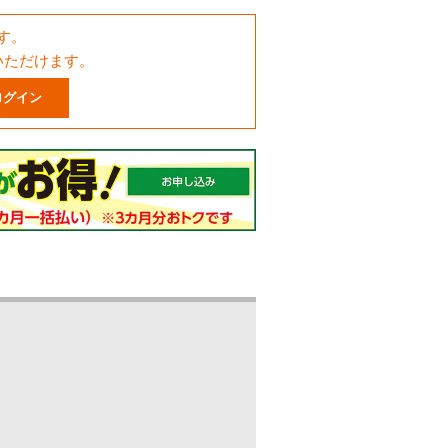
す。
いただけます。
ログイン