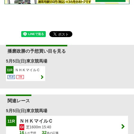
播磨政勝の予想買い目を見る
5月5日(日)東京競馬場
ＮＨＫマイルＣ
11R
馬単
3単
関連レース
5月5日(日)東京競馬場
ＮＨＫマイルＣ
11R
GI
芝1600m 15:40
16
32
人が予想
本の記事