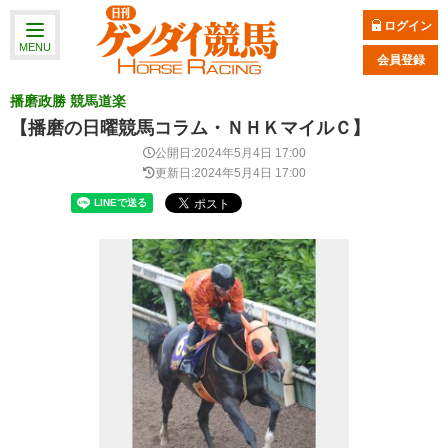
ログイン
MENU
会員登録
播磨政勝 競馬道楽
【播磨の日曜競馬コラム・ＮＨＫマイルＣ】
公開日:2024年5月4日 17:00
更新日:2024年5月4日 17:00