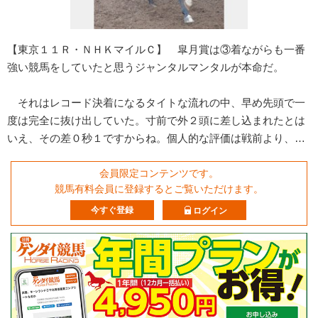
【東京１１Ｒ・ＮＨＫマイルＣ】 皐月賞は③着ながらも一番
強い競馬をしていたと思うジャンタルマンタルが本命だ。
それはレコード決着になるタイトな流れの中、早め先頭で一
度は完全に抜け出していた。寸前で外２頭に差し込まれたとは
いえ、その差０秒１ですからね。個人的な評価は戦前より、…
会員限定コンテンツです。
競馬有料会員に登録するとご覧いただけます。
今すぐ登録
ログイン