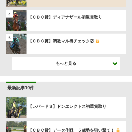
4
【ＣＢＣ賞】ディアナザール初重賞取り
5
【ＣＢＣ賞】調教マル得チェック②
もっと見る
最新記事10件
【レパードＳ】ドンエレクトス初重賞取り
【ＣＢＣ賞】データ作戦 ５歳勢を狙い撃て！