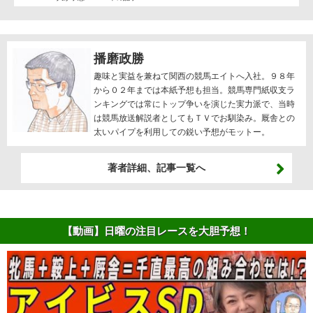
播磨政勝
趣味と実益を兼ねて関西の競馬エイトへ入社。９８年
から０２年までは本紙予想も担当。競馬専門紙収支ラ
ンキングでは常にトップ争いを演じた実力派で、当時
は競馬放送解説者としてもＴＶでお馴染み。厩舎との
太いパイプを利用しての鋭い予想がモットー。
著者詳細、記事一覧へ
【動画】日曜の注目レースを大胆予想！