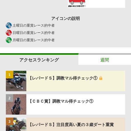
アイコンの説明
土曜日の重賞レース的中者
日曜日の重賞レース的中者
月曜日の重賞レース的中者
アクセスランキング
週間
1
【レパードＳ】調教マル得チェック①
2
【ＣＢＣ賞】調教マル得チェック①
3
【レパードＳ】注目度高い夏の３歳ダート重賞