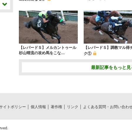
【レパードＳ】メルカントゥール
【レパードＳ】調教マル得
杉山晴流の攻め馬をこな…
ク①
最新記事をもっと見
サイトポリシー
個人情報
著作権
リンク
よくある質問・お問い合わ
rved.