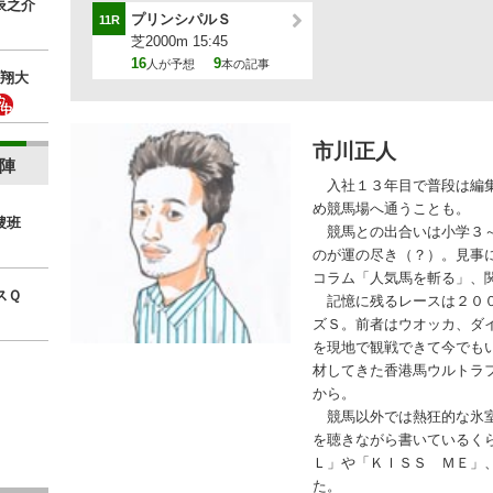
辰之介
プリンシパルＳ
11R
芝2000m 15:45
16
9
人が予想
本の記事
翔大
市川正人
陣
入社１３年目で普段は編集
め競馬場へ通うことも。
捜班
競馬との出合いは小学３～
のが運の尽き（？）。見事
コラム「人気馬を斬る」、
スＱ
記憶に残るレースは２００
ズＳ。前者はウオッカ、ダ
を現地で観戦できて今でも
材してきた香港馬ウルトラ
から。
競馬以外では熱狂的な氷室
を聴きながら書いているく
Ｌ」や「ＫＩＳＳ ＭＥ」
た。