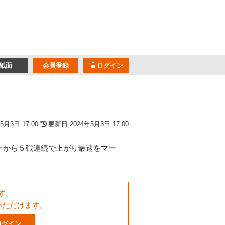
紙面
会員登録
ログイン
5月3日 17:00
更新日:2024年5月3日 17:00
ーから５戦連続で上がり最速をマー
す。
いただけます。
ログイン