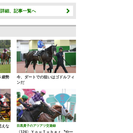
者詳細、記事一覧へ
５歳勢
今、ダートでの狙いはゴドルフィ
ンだ
思えな
目黒貴子のアツアツ交遊録
〈124〉ＹｏｕＴｕｂｅｒ〝やー