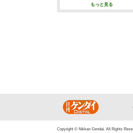
もっと見る
Copyright © Nikkan Gendai. All Rights Rese