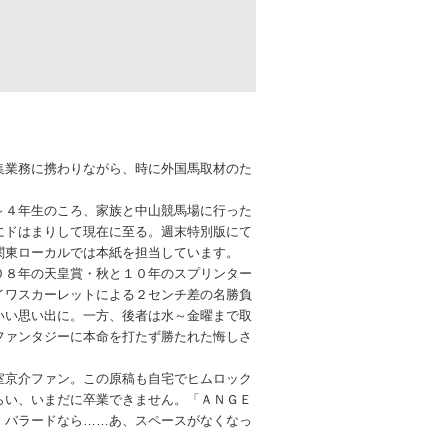
業務に携わりながら、時に外国馬取材のた
４年生のころ、家族と中山競馬場に行った
にドはまりして現在に至る。週末特別版にて
関東ローカルでは本紙を担当しています。
８年の天皇賞・秋と１０年のスプリンター
イワスカーレットによる２センチ差の名勝負
いい思い出に。一方、後者は水～金曜まで取
ファンタジーに本命を打たず勝たれた悔しさ
京介ファン。この原稿も自宅でヒムロック
らい、いまだに卒業できません。「ＡＮＧＥ
、バラードなら……あ、スペースがなくなっ