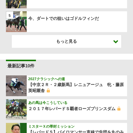
5
今、ダートでの狙いはゴドルフィンだ
もっと見る
最新記事10件
2027クラシックへの道
【中京２Ｒ・２歳新馬】レニュアージュ 牝・藤原
英昭厩舎
あの馬は今こうしている
２０１７年レパードＳ覇者ローズプリンスダム
ミスターＸの帯封ミッション
【レパードＳ】パイロマンサー直線で先団を丸のみ