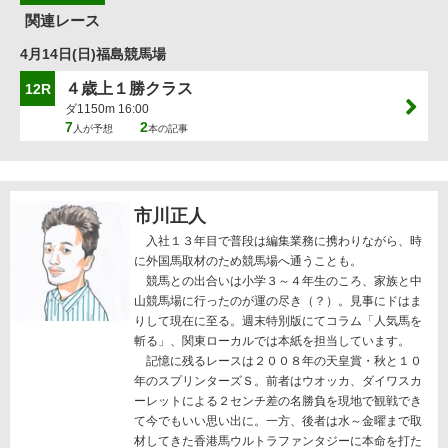
関連レース
4月14日(日)福島競馬場
４歳上１勝クラス
12R
ダ1150m 16:00
7
2
人が予想
本の記事
市川正人
入社１３年目で普段は編集業務に携わりながら、時
に外国馬取材のため競馬場へ通うことも。
競馬との出合いは小学３～４年生のころ、家族と中
山競馬場に行ったのが運の尽き（？）。見事にドはま
りして現在に至る。週末特別版にてコラム「人気馬を
斬る」、関東ローカルでは本紙を担当しています。
記憶に残るレースは２００８年の天皇賞・秋と１０
年のスプリンターズＳ。前者はウオッカ、ダイワスカ
ーレットによる２センチ差の名勝負を現地で観戦でき
て今でもいい思い出に。一方、後者は水～金曜まで取
材してきた香港馬ウルトラファンタジーに本命を打た