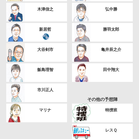
木津信之
弘中勝
新居哲
勝羽太郎
大谷剣市
亀井辰之介
飯島理智
田中翔大
市川正人
その他の予想陣
マリナ
特捜班
レスＱ