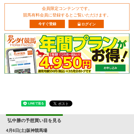
会員限定コンテンツです。
競馬有料会員に登録するとご覧いただけます。
今すぐ登録
ログイン
弘中勝の予想買い目を見る
4月6日(土)阪神競馬場