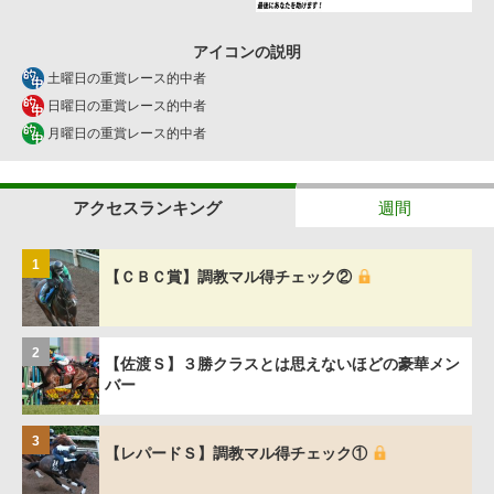
アイコンの説明
土曜日の重賞レース的中者
日曜日の重賞レース的中者
月曜日の重賞レース的中者
アクセスランキング
週間
1
【ＣＢＣ賞】調教マル得チェック②
2
【佐渡Ｓ】３勝クラスとは思えないほどの豪華メン
バー
3
【レパードＳ】調教マル得チェック①