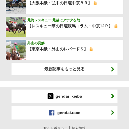
【大阪本紙・弘中の日曜中京８Ｒ】
最終レスキュー 最後にアナタを助…
【レスキュー隊の日曜競馬コラム・中京12Ｒ】
外山の見解
【東京本紙・外山のレパードＳ】
最新記事をもっと見る
gendai_keiba
gendai.race
サイトポリシー
個人情報