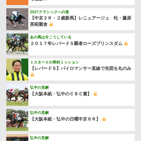
2027クラシックへの道
【中京２Ｒ・２歳新馬】レニュアージュ 牝・藤原
英昭厩舎
あの馬は今こうしている
２０１７年レパードＳ覇者ローズプリンスダム
ミスターＸの帯封ミッション
【レパードＳ】パイロマンサー直線で先団を丸のみ
弘中の見解
【大阪本紙・弘中のＣＢＣ賞】
弘中の見解
【大阪本紙・弘中の日曜中京６Ｒ】
弘中の見解