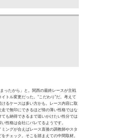
決まったから」と。関西の最終レースが主戦
イトル変更だった。“こだわり”だ。考えて
続けるケースは多い方かも。レース内容に取
次走で無印にできるほど情の薄い性格ではな
けても納得できるまで追いかけたい性分では
深い性格は会社にバレてるようです。
ミングが合えばレース直後の調教師やスタ
どをチェック。そこを踏まえての中間取材。