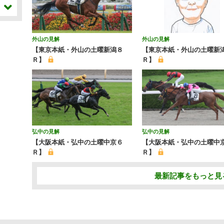
外山の見解
外山の見解
【東京本紙・外山の土曜新潟８
【東京本紙・外山の土曜新潟
Ｒ】
Ｒ】
弘中の見解
弘中の見解
【大阪本紙・弘中の土曜中京６
【大阪本紙・弘中の土曜中
Ｒ】
Ｒ】
最新記事をもっと見