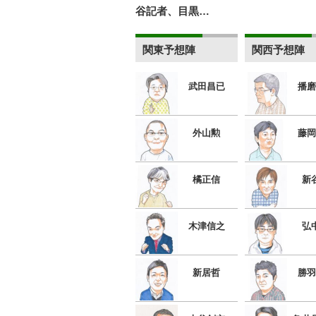
谷記者、目黒…
関東予想陣
関西予想陣
武田昌已
播磨
外山勲
藤岡
橘正信
新
木津信之
弘
新居哲
勝羽