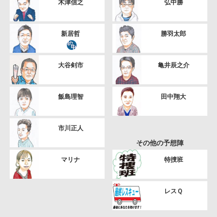
木津信之
弘中勝
新居哲
勝羽太郎
大谷剣市
亀井辰之介
飯島理智
田中翔大
市川正人
その他の予想陣
マリナ
特捜班
レスＱ