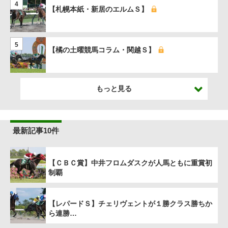
4
【札幌本紙・新居のエルムＳ】
5
【橘の土曜競馬コラム・関越Ｓ】
もっと見る
最新記事10件
【ＣＢＣ賞】中井フロムダスクが人馬ともに重賞初
制覇
【レパードＳ】チェリヴェントが１勝クラス勝ちか
ら連勝…