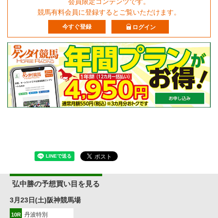
会員限定コンテンツです。
競馬有料会員に登録するとご覧いただけます。
今すぐ登録
ログイン
弘中勝の予想買い目を見る
3月23日(土)阪神競馬場
丹波特別
10R