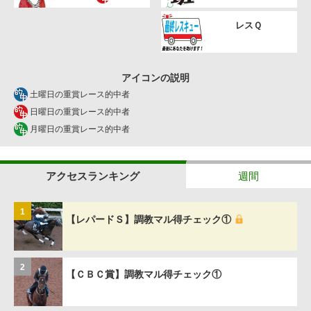
レスＱ
アイコンの説明
土曜日の重賞レース的中者
日曜日の重賞レース的中者
月曜日の重賞レース的中者
アクセスランキング
週間
1
【レパードＳ】調教マル得チェック①
2
【ＣＢＣ賞】調教マル得チェック①