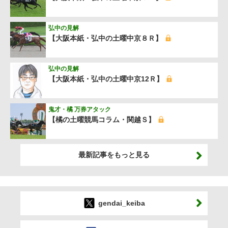
弘中の見解
【大阪本紙・弘中の土曜中京８Ｒ】
弘中の見解
【大阪本紙・弘中の土曜中京12Ｒ】
鬼才・橘 万券アタック
【橘の土曜競馬コラム・関越Ｓ】
最新記事をもっと見る
gendai_keiba