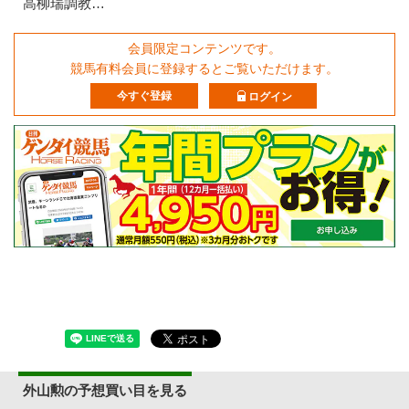
高柳瑞調教…
会員限定コンテンツです。
競馬有料会員に登録するとご覧いただけます。
今すぐ登録
ログイン
外山勲の予想買い目を見る