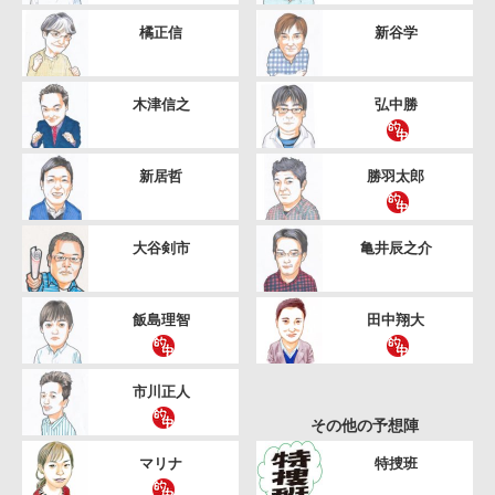
橘正信
新谷学
木津信之
弘中勝
新居哲
勝羽太郎
大谷剣市
亀井辰之介
飯島理智
田中翔大
市川正人
その他の予想陣
マリナ
特捜班